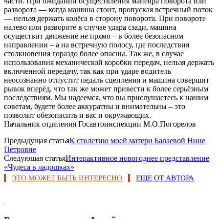
части. При ожидании осуществления манёвра поворота или
разворота — когда машина стоит, пропуская встречный поток
— нельзя держать колёса в сторону поворота. При повороте
налево или развороте в случае удара сзади, машина
осуществит движение не прямо – в более безопасном
направлении – а на встречную полосу, где последствия
столкновения гораздо более опасны. Так же, в случае
использования механической коробки передач, нельзя держать
включенной передачу, так как при ударе водитель
неосознанно отпустит педаль сцепления и машина совершит
рывок вперёд, что так же может привести к более серьёзным
последствиям. Мы надеемся, что вы прислушаетесь к нашим
советам, будете более аккуратны и внимательны – это
позволит обезопасить и вас и окружающих.
Начальник отделения Госавтоинспекции М.О.Погорелов
Предыдущая статья
К столетию моей матери Балаевой Нине
Петровне
Следующая статья
Интерактивное новогоднее представление
«Чудеса в ладошках»
ЭТО МОЖЕТ БЫТЬ ИНТЕРЕСНО
ЕЩЕ ОТ АВТОРА