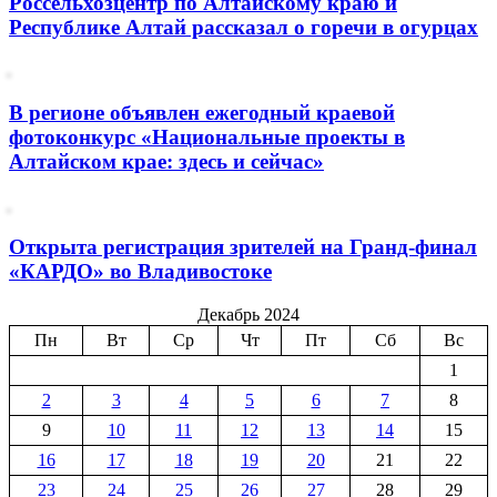
Россельхозцентр по Алтайскому краю и
Республике Алтай рассказал о горечи в огурцах
В регионе объявлен ежегодный краевой
фотоконкурс «Национальные проекты в
Алтайском крае: здесь и сейчас»
Открыта регистрация зрителей на Гранд-финал
«КАРДО» во Владивостоке
Декабрь 2024
Пн
Вт
Ср
Чт
Пт
Сб
Вс
1
2
3
4
5
6
7
8
9
10
11
12
13
14
15
16
17
18
19
20
21
22
23
24
25
26
27
28
29