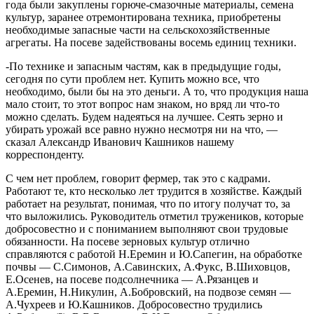
года были закуплены горюче-смазочные материалы, семена
культур, заранее отремонтирована техника, приобретены
необходимые запасные части на сельскохозяйственные
агрегаты. На посеве задействованы восемь единиц техники.
-По технике и запасным частям, как в предыдущие годы,
сегодня по сути проблем нет. Купить можно все, что
необходимо, были бы на это деньги. А то, что продукция наша
мало стоит, то этот вопрос нам знаком, но вряд ли что-то
можно сделать. Будем надеяться на лучшее. Сеять зерно и
убирать урожай все равно нужно несмотря ни на что, —
сказал Александр Иванович Кашников нашему
корреспонденту.
С чем нет проблем, говорит фермер, так это с кадрами.
Работают те, кто несколько лет трудится в хозяйстве. Каждый
работает на результат, понимая, что по итогу получат то, за
что выложились. Руководитель отметил тружеников, которые
добросовестно и с пониманием выполняют свои трудовые
обязанности. На посеве зерновых культур отлично
справляются с работой Н.Еремин и Ю.Сапегин, на обработке
почвы — С.Симонов, А.Савинских, А.Фукс, В.Шиховцов,
Е.Осенев, на посеве подсолнечника — А.Рязанцев и
А.Еремин, Н.Никулин, А.Бобровский, на подвозе семян —
А.Чухреев и Ю.Кашников. Добросовестно трудились