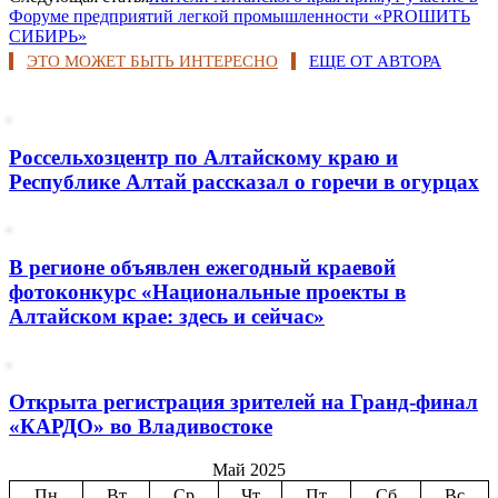
Форуме предприятий легкой промышленности «PROШИТЬ
СИБИРЬ»
ЭТО МОЖЕТ БЫТЬ ИНТЕРЕСНО
ЕЩЕ ОТ АВТОРА
Россельхозцентр по Алтайскому краю и
Республике Алтай рассказал о горечи в огурцах
В регионе объявлен ежегодный краевой
фотоконкурс «Национальные проекты в
Алтайском крае: здесь и сейчас»
Открыта регистрация зрителей на Гранд-финал
«КАРДО» во Владивостоке
Май 2025
Пн
Вт
Ср
Чт
Пт
Сб
Вс