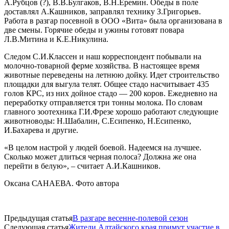
А.Рубцов (?), В.В.Булгаков, В.Н.Еремин. Обеды в поле
доставлял А.Кашников, заправлял технику З.Григорьев.
Работа в разгар посевной в ООО «Вита» была организована в
две смены. Горячие обеды и ужины готовят повара
Л.В.Митина и К.Е.Никулина.
Следом С.И.Классен и наш корреспондент побывали на
молочно-товарной ферме хозяйства. В настоящее время
животные переведены на летнюю дойку. Идет строительство
площадки для выгула телят. Общее стадо насчитывает 435
голов КРС, из них дойное стадо — 200 коров. Ежедневно на
переработку отправляется три тонны молока. По словам
главного зоотехника Г.И.Фрезе хорошо работают следующие
животноводы: Н.Шабалин, С.Есипенко, Н.Есипенко,
И.Бахарева и другие.
«В целом настрой у людей боевой. Надеемся на лучшее.
Сколько может длиться черная полоса? Должна же она
перейти в белую», – считает А.И.Кашников.
Оксана САНАЕВА. Фото автора
Предыдущая статья
В разгаре весенне-полевой сезон
Следующая статья
Жители Алтайского края примут участие в