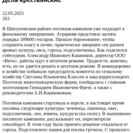
Дела крестьянские
22.05.2025
263
В Шипуновском районе посевная кампания уже подходит к
финальному завершению. Аграриям предстояло засеять
порядка 189000 гектаров. Прошло боронование, чтобы
сохранить влагу в почве, практически завершен сев ранних
яровых культур, овса, гороха, подсолнечника. Как поделился
собеседник Александр Иванович Кашников, директор ООО
«Вита», работы идут в штатном режиме. Трудности, конечно,
есть, но их удается решать в штатном режиме. В командировке
в хозяйстве побывали председатель комитета по сельскому
хозяйству Светлана Ильинична Классен и наш корреспондент.
Посетили животноводческую ферму, пообщались с главным
зоотехником Геннадием Ивановичем Фрезе, а также с
руководителем А.И.Кашниковым.
Посевная кампания стартовала в апреле, в настоящее время
посеяны следующие культуры: чечевица, пшеница, овес,
подсолнечник, лен, ячмень, кукуруза (на силос). В нынешнюю
посевную кампанию, рассказывает он, пересмотрели
севооборот. В этом году было принято решение отказаться от
гороха. Подготовлено пашня для посева гречихи. С прошлого