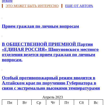
режим
ЭТО МОЖЕТ БЫТЬ ИНТЕРЕСНО
ЕЩЕ ОТ АВТОРА
Прием граждан по личным вопросам
В ОБЩЕСТВЕННОЙ ПРИЕМНОЙ Партии
«ЕДИНАЯ РОССИЯ» Шипуновского местного
отделения ведется прием граждан по личным
вопросам.
Особый противопожарный режим вводится в
Алтайском крае по поручению Губернатора в
связи с экстремально высокими температурами
Апрель 2023
Пн
Вт
Ср
Чт
Пт
Сб
Вс