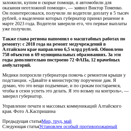
заложили, купим и скорые помощи, и автомобили для
оказания неотложной помощи», — заявил Виктор Томенко.
Он поинтересовался, получили ли водители доплату в 5 тысяч
рублей, о выделении которых губернатор принял решение в
марте 2023 года. Водители заверили его, что первые выплаты
уже получили.
Также глава региона напомнил о масштабных работах по
ремонту: с 2018 года на ремонт медучреждений в
Алтайском крае направлено 6,5 млрд рублей. Обновлено
758 объектов в 69 муниципальных образованиях. За эти
годы дополнительно построено 72 ФАПа, 12 врачебных
амбулаторий.
Медики попросили губернатора помочь с ремонтом крыши у
подстанции. «Давайте я министерству поручение дам. Я
думаю, что это вещи подъемные, и по срокам постараемся,
чтобы в сезон успеть это делать. Я это возьму на контроль», —
заверил губернатор.
Управление печати и массовых коммуникаций Алтайского
края. Фото А.Каспришина
Предыдущая статья
Мир, труд, май
Следующая статья
Установлен особый противопожарный