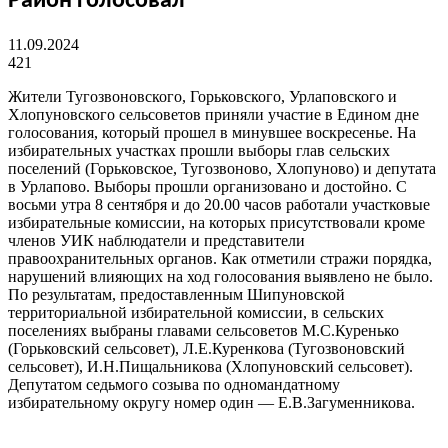
Район голосовал
11.09.2024
421
Жители Тугозвоновского, Горьковского, Урлаповского и
Хлопуновского сельсоветов приняли участие в Едином дне
голосования, который прошел в минувшее воскресенье. На
избирательных участках прошли выборы глав сельских
поселений (Горьковское, Тугозвоново, Хлопуново) и депутата
в Урлапово. Выборы прошли организовано и достойно. С
восьми утра 8 сентября и до 20.00 часов работали участковые
избирательные комиссии, на которых присутствовали кроме
членов УИК наблюдатели и представители
правоохранительных органов. Как отметили стражи порядка,
нарушений влияющих на ход голосования выявлено не было.
По результатам, предоставленным Шипуновской
территориальной избирательной комиссии, в сельских
поселениях выбраны главами сельсоветов М.С.Куренько
(Горьковский сельсовет), Л.Е.Куренкова (Тугозвоновский
сельсовет), И.Н.Пищальникова (Хлопуновский сельсовет).
Депутатом седьмого созыва по одномандатному
избирательному округу номер один — Е.В.Загуменникова.