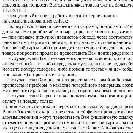
доверять им, попросят Вас сделать заказ товара уже на бол
НЕ БУДЕТ!
— осуществляйте поиск работы в сети Интернет только
на специализированных сайтах;
— пользуйтесь только проверенными сайтами, порталами и Инт
доставки. Не приобретайте товары, предложения о продаже кот
— при продаже (покупке) предметов обихода через соответст
банковскими картами (счетами), в том числе с использование
банковской карты либо произведите перечисление денег на ук
товара попросите продавца предоставить Вам подтверждение н
— в случае, если Вам с незнакомого номера позвонил кто-то о
определенный счет либо передать кому-то деньги, не поддавай
момента номеру телефона, либо позвоните третьим лицам (об
и знакомым) и проясните ситуацию;
— в случае, если Вам позвонил представитель какой-либо ком
препараты и приборы, в качестве лотерейного выигрыша, возме
же прекратите разговор и сообщите о происшедшем в полицию
— в случае, если Вы решили воспользоваться для организаци
оплату за поездку только
в приложении, никогда не переходите по ссылке, предоставле
Ваших банковских карт в предложенной форме приведет к спис
злоумышленники могут предоставить Вам фишинговую ссылку, 
стремятся получить реквизиты Вашей банковской карты для п
их в целях хищения денежных средств с Ваших банковских сче