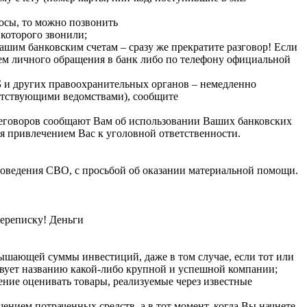
росы, то можно позвонить
 которого звонили;
шим банковским счетам – сразу же прекратите разговор! Если
тем личного обращения в банк либо по телефону официальной
Б и других правоохранительных органов – немедленно
ветствующими ведомствами), сообщите
реговоров сообщают Вам об использовании Ваших банковских
 привлечением Вас к уголовной ответственности.
роведения СВО, с просьбой об оказании материальной помощи.
переписку! Деньги
ышающей суммы инвестиций, даже в том случае, если тот или
вует названию какой-либо крупной и успешной компании;
ение оценивать товары, реализуемые через известные
нием потраченных средств, а в тот момент, когда Вы начнете