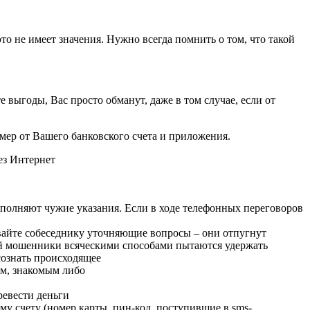
то не имеет значения. Нужно всегда помнить о том, что такой
выгоды, Вас просто обманут, даже в том случае, если от
ер от Вашего банковского счета и приложения.
ез Интернет
полняют чужие указания. Если в ходе телефонных переговоров
вайте собеседнику уточняющие вопросы – они отпугнут
ий мошенники всяческими способами пытаются удержать
сознать происходящее
ам, знакомым либо
евести деньги
у счету (номер карты, пин-код, поступившие в sms-