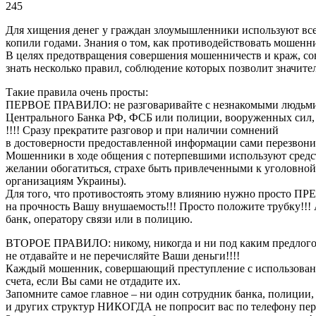
245
Для хищения денег у граждан злоумышленники используют все 
копили годами. Знания о том, как противодействовать мошен
В целях предотвращения совершения мошенничеств и краж, с
знать несколько правил, соблюдение которых позволит значите
Такие правила очень просты:
ПЕРВОЕ ПРАВИЛО: не разговаривайте с незнакомыми людьми, 
Центрального Банка РФ, ФСБ или полиции, вооруженных сил, 
!!!! Сразу прекратите разговор и при наличии сомнений
в достоверности предоставленной информации сами перезвон
Мошенники в ходе общения с потерпевшими используют средств
желании обогатиться, страхе быть привлеченными к уголовной
организациям Украины).
Для того, что противостоять этому влиянию нужно просто ПР
на прочность Вашу внушаемость!!! Просто положите трубку!!!
банк, оператору связи или в полицию.
ВТОРОЕ ПРАВИЛО: никому, никогда и ни под каким предлог
не отдавайте и не перечисляйте Ваши деньги!!!!
Каждый мошенник, совершающий преступление с использование
счета, если Вы сами не отдадите их.
Запомните самое главное – ни один сотрудник банка, полиции
и других структур НИКОГДА не попросит вас по телефону пере