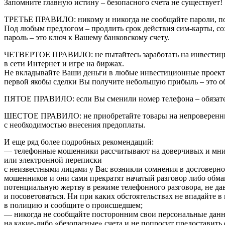
Запомните главную истину – безопасного счета не существует!
ТРЕТЬЕ ПРАВИЛО: никому и никогда не сообщайте пароли, п
Под любым предлогом – продлить срок действия сим-карты, сох
пароль – это ключ к Вашему банковскому счету.
ЧЕТВЕРТОЕ ПРАВИЛО: не пытайтесь заработать на инвестиц
в сети Интернет и игре на биржах.
Не вкладывайте Ваши деньги в любые инвестиционные проекты,
первой якобы сделки Вы получите небольшую прибыль – это 
ПЯТОЕ ПРАВИЛО: если Вы сменили номер телефона – обязатель
ШЕСТОЕ ПРАВИЛО: не приобретайте товары на непроверенных
с необходимостью внесения предоплаты.
И еще ряд более подробных рекомендаций:
— телефонные мошенники рассчитывают на доверчивых и мните
или электронной переписки
с неизвестными лицами у Вас возникли сомнения в достоверно
мошенников и они сами прекратят начатый разговор либо обм
потенциальную жертву в режиме телефонного разговора, не дав
и посоветоваться. Ни при каких обстоятельствах не впадайте 
в полицию и сообщите о происшедшем;
— никогда не сообщайте посторонним свои персональные дан
на какие-либо «безопасные» счета и не попросит предоставить