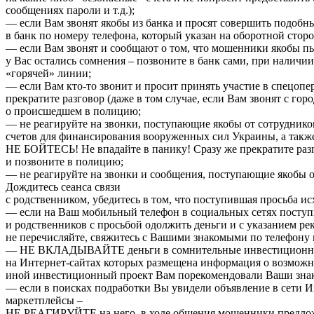
сообщениях пароли и т.д.);
— если Вам звонят якобы из банка и просят совершить подобны
в банк по номеру телефона, который указан на оборотной сторо
— если Вам звонят и сообщают о том, что мошенники якобы пы
у Вас остались сомнения – позвоните в банк сами, при наличи
«горячей» линии;
— если Вам кто-то звонит и просит принять участие в спецо
прекратите разговор (даже в том случае, если Вам звонят с г
о происшедшем в полицию;
— не реагируйте на звонки, поступающие якобы от сотрудник
счетов для финансирования вооруженных сил Украины, а такж
НЕ БОЙТЕСЬ! Не впадайте в панику! Сразу же прекратите раз
и позвоните в полицию;
— не реагируйте на звонки и сообщения, поступающие якобы 
Дождитесь сеанса связи
с родственником, убедитесь в том, что поступившая просьба ис
— если на Ваш мобильный телефон в социальных сетях посту
и родственников с просьбой одолжить деньги и с указанием р
не перечисляйте, свяжитесь с Вашими знакомыми по телефону и
— НЕ ВКЛАДЫВАЙТЕ деньги в сомнительные инвестиционно
на Интернет-сайтах которых размещена информация о возможн
иной инвестиционный проект Вам порекомендовали Ваши знако
— если в поисках подработки Вы увидели объявление в сети И
маркетплейсы –
НЕ РЕАГИРУЙТЕ на него, в ходе общения мошенники предложат 