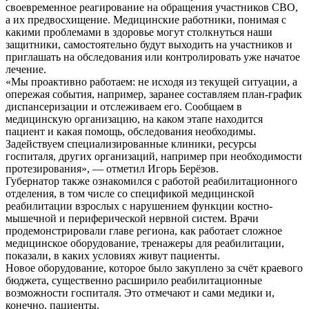
своевременное реагирование на обращения участников СВО,
а их предвосхищение. Медицинские работники, понимая с
какими проблемами в здоровье могут столкнуться наши
защитники, самостоятельно будут выходить на участников и
приглашать на обследования или контролировать уже начатое
лечение.
«Мы проактивно работаем: не исходя из текущей ситуации, а
опережая события, например, заранее составляем план-график
диспансеризации и отслеживаем его. Сообщаем в
медицинскую организацию, на каком этапе находится
пациент и какая помощь, обследования необходимы.
Задействуем специализированные клиники, ресурсы
госпиталя, других организаций, например при необходимости
протезирования», — отметил Игорь Берёзов.
Губернатор также ознакомился с работой реабилитационного
отделения, в том числе со спецификой медицинской
реабилитации взрослых с нарушением функции костно-
мышечной и периферической нервной систем. Врачи
продемонстрировали главе региона, как работает сложное
медицинское оборудование, тренажеры для реабилитации,
показали, в каких условиях живут пациенты.
Новое оборудование, которое было закуплено за счёт краевого
бюджета, существенно расширило реабилитационные
возможности госпиталя. Это отмечают и сами медики и,
конечно, пациенты.