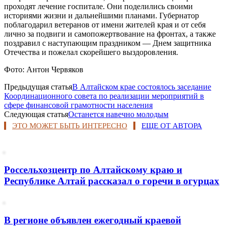
проходят лечение госпитале. Они поделились своими
историями жизни и дальнейшими планами. Губернатор
поблагодарил ветеранов от имени жителей края и от себя
лично за подвиги и самопожертвование на фронтах, а также
поздравил с наступающим праздником — Днем защитника
Отечества и пожелал скорейшего выздоровления.
Фото: Антон Червяков
Предыдущая статья
В Алтайском крае состоялось заседание
Координационного совета по реализации мероприятий в
сфере финансовой грамотности населения
Следующая статья
Останется навечно молодым
ЭТО МОЖЕТ БЫТЬ ИНТЕРЕСНО
ЕЩЕ ОТ АВТОРА
Россельхозцентр по Алтайскому краю и
Республике Алтай рассказал о горечи в огурцах
В регионе объявлен ежегодный краевой