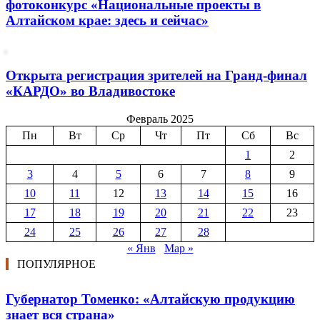
фотоконкурс «Национальные проекты в
Алтайском крае: здесь и сейчас»
Открыта регистрация зрителей на Гранд-финал
«КАРДО» во Владивостоке
Февраль 2025
Пн
Вт
Ср
Чт
Пт
Сб
Вс
1
2
3
4
5
6
7
8
9
10
11
12
13
14
15
16
17
18
19
20
21
22
23
24
25
26
27
28
« Янв
Мар »
ПОПУЛЯРНОЕ
Губернатор Томенко: «Алтайскую продукцию
знает вся страна»