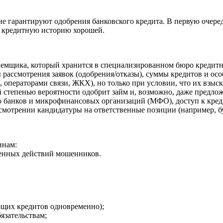
 не гарантируют одобрения банковского кредита. В первую очер
ть кредитную историю хорошей.
аемщика, который хранится в специализированном бюро кредитн
ты рассмотрения заявок (одобрения/отказы), суммы кредитов и о
, операторами связи, ЖКХ), но только при условии, что их взыс
степенью вероятности одобрит займ и, возможно, даже предложи
о банков и микрофинансовых организаций (МФО), доступ к кред
смотрении кандидатуры на ответственные позиции (например, бу
инам:
еренных действий мошенников.
ующих кредитов одновременно);
язательствам;