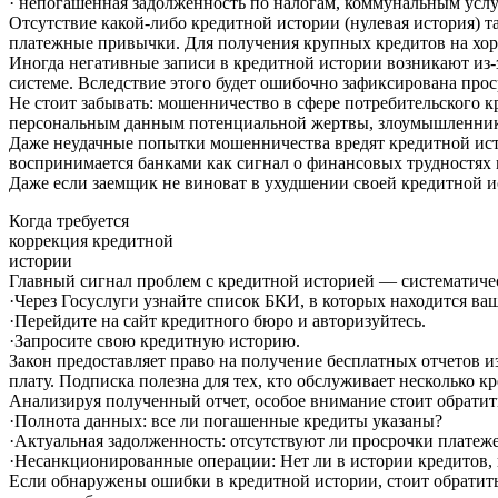
· непогашенная задолженность по налогам, коммунальным услу
Отсутствие какой-либо кредитной истории (нулевая история) та
платежные привычки. Для получения крупных кредитов на хо
Иногда негативные записи в кредитной истории возникают из-
системе. Вследствие этого будет ошибочно зафиксирована прос
Не стоит забывать: мошенничество в сфере потребительского к
персональным данным потенциальной жертвы, злоумышленники
Даже неудачные попытки мошенничества вредят кредитной истор
воспринимается банками как сигнал о финансовых трудностях 
Даже если заемщик не виноват в ухудшении своей кредитной ис
Когда требуется
коррекция кредитной
истории
Главный сигнал проблем с кредитной историей — систематичес
·Через Госуслуги узнайте список БКИ, в которых находится ва
·Перейдите на сайт кредитного бюро и авторизуйтесь.
·Запросите свою кредитную историю.
Закон предоставляет право на получение бесплатных отчетов 
плату. Подписка полезна для тех, кто обслуживает несколько 
Анализируя полученный отчет, особое внимание стоит обрати
·Полнота данных: все ли погашенные кредиты указаны?
·Актуальная задолженность: отсутствуют ли просрочки платеж
·Несанкционированные операции: Нет ли в истории кредитов, 
Если обнаружены ошибки в кредитной истории, стоит обратить