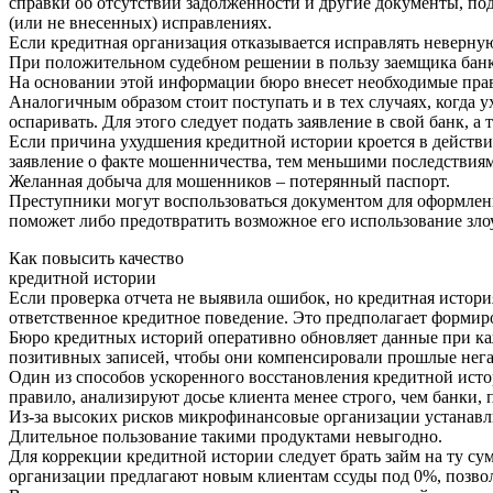
справки об отсутствии задолженности и другие документы, по
(или не внесенных) исправлениях.
Если кредитная организация отказывается исправлять неверну
При положительном судебном решении в пользу заемщика банк
На основании этой информации бюро внесет необходимые пра
Аналогичным образом стоит поступать и в тех случаях, когд
оспаривать. Для этого следует подать заявление в свой банк,
Если причина ухудшения кредитной истории кроется в действи
заявление о факте мошенничества, тем меньшими последствиям
Желанная добыча для мошенников – потерянный паспорт.
Преступники могут воспользоваться документом для оформлени
поможет либо предотвратить возможное его использование зл
Как повысить качество
кредитной истории
Если проверка отчета не выявила ошибок, но кредитная истори
ответственное кредитное поведение. Это предполагает форми
Бюро кредитных историй оперативно обновляет данные при ка
позитивных записей, чтобы они компенсировали прошлые нег
Один из способов ускоренного восстановления кредитной ист
правило, анализируют досье клиента менее строго, чем банки,
Из-за высоких рисков микрофинансовые организации устанавл
Длительное пользование такими продуктами невыгодно.
Для коррекции кредитной истории следует брать займ на ту су
организации предлагают новым клиентам ссуды под 0%, позвол