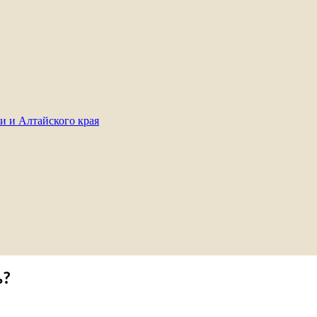
и и Алтайского края
ь?