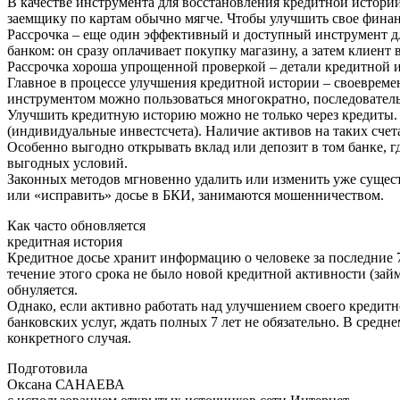
В качестве инструмента для восстановления кредитной истори
заемщику по картам обычно мягче. Чтобы улучшить свое финан
Рассрочка – еще один эффективный и доступный инструмент д
банком: он сразу оплачивает покупку магазину, а затем клиент 
Рассрочка хороша упрощенной проверкой – детали кредитной 
Главное в процессе улучшения кредитной истории – своевреме
инструментом можно пользоваться многократно, последователь
Улучшить кредитную историю можно не только через кредиты.
(индивидуальные инвестсчета). Наличие активов на таких сче
Особенно выгодно открывать вклад или депозит в том банке, г
выгодных условий.
Законных методов мгновенно удалить или изменить уже сущес
или «исправить» досье в БКИ, занимаются мошенничеством.
Как часто обновляется
кредитная история
Кредитное досье хранит информацию о человеке за последние 7
течение этого срока не было новой кредитной активности (займ
обнуляется.
Однако, если активно работать над улучшением своего кредитн
банковских услуг, ждать полных 7 лет не обязательно. В средн
конкретного случая.
Подготовила
Оксана САНАЕВА