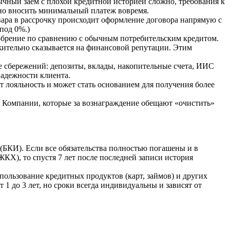
ычный заем с плохой кредитной историей сложно, требования к
ьно вносить минимальный платеж вовремя.
ара в рассрочку происходит оформление договора напрямую с
 под 0%.)
добрение по сравнению с обычным потребительским кредитом.
жительно сказывается на финансовой репутации. Этим
 сбережений: депозиты, вклады, накопительные счета, ИИС
надежности клиента.
т лояльность и может стать основанием для получения более
. Компании, которые за вознаграждение обещают «очистить»
 (БКИ). Если все обязательства полностью погашены и в
ЖКХ), то спустя 7 лет после последней записи история
пользование кредитных продуктов (карт, займов) и других
 1 до 3 лет, но сроки всегда индивидуальны и зависят от