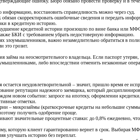
дтверждающие ошибку. Бюро обязано провести проверку и в тече
ю информацию, восстановить справедливость можно через суд.
 обязан скорректировать ошибочные сведения и передать инфо
вки в кредитную историю.
а ухудшение кредитной истории произошло по вине банка или М
 а также БКИ с требованием убрать недостоверную информацию.
ях злоумышленников, важно незамедлительно обратиться в поли
и это грозит.
я займа на неосмотрительного владельца. Если паспорт утерян,
оумышленниками, либо впоследствии отменить незаконные опер
я остается неудовлетворительной – значит, пришло время ее исп
рование репутации надежного заемщика, который дисциплиниров
ждом новом событии: запросе на ипотеку, оформлении кредитки
ативные отметки.
ории – микрозаймы (краткосрочные кредиты на небольшие суммы
 поэтому получить одобрение проще.
ивают значительные процентные ставки: до 0,8% ежедневно, чт
мму, которую клиент гарантированно вернет в срок. Выбирая МФ
яя улучшать историю без переплат.