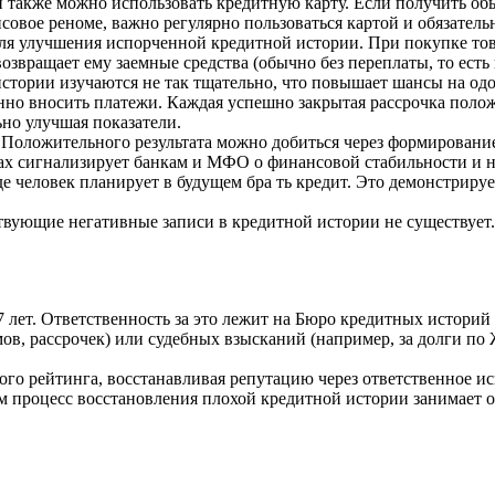
и также можно использовать кредитную карту. Если получить об
совое реноме, важно регулярно пользоваться картой и обязател
ля улучшения испорченной кредитной истории. При покупке тов
возвращает ему заемные средства (обычно без переплаты, то есть
истории изучаются не так тщательно, что повышает шансы на о
нно вносить платежи. Каждая успешно закрытая рассрочка поло
но улучшая показатели.
 Положительного результата можно добиться через формирование
тах сигнализирует банкам и МФО о финансовой стабильности и 
де человек планирует в будущем бра ть кредит. Это демонстрируе
твующие негативные записи в кредитной истории не существует
 лет. Ответственность за это лежит на Бюро кредитных историй
ов, рассрочек) или судебных взысканий (например, за долги по 
ого рейтинга, восстанавливая репутацию через ответственное ис
ем процесс восстановления плохой кредитной истории занимает от