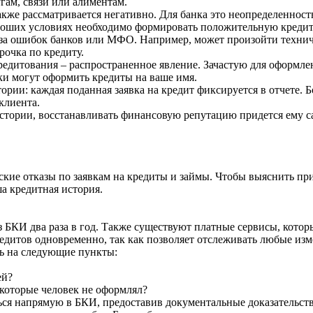
гам, связи или алиментам.
кже рассматривается негативно. Для банка это неопределенность
роших условиях необходимо формировать положительную креди
за ошибок банков или МФО. Например, может произойти техниче
рочка по кредиту.
редитования – распространенное явление. Зачастую для оформле
 могут оформить кредиты на ваше имя.
ии: каждая поданная заявка на кредит фиксируется в отчете. Б
клиента.
тории, восстанавливать финансовую репутацию придется ему само
кие отказы по заявкам на кредиты и займы. Чтобы выяснить пр
ша кредитная история.
из БКИ два раза в год. Также существуют платные сервисы, кот
кредитов одновременно, так как позволяет отслеживать любые из
ть на следующие пункты:
ей?
которые человек не оформлял?
ся напрямую в БКИ, предоставив документальные доказательства