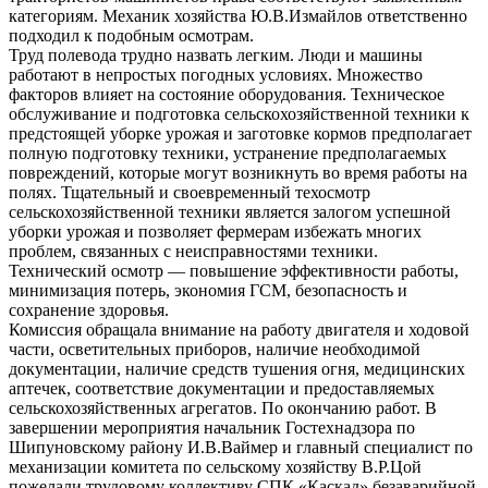
категориям. Механик хозяйства Ю.В.Измайлов ответственно
подходил к подобным осмотрам.
Труд полевода трудно назвать легким. Люди и машины
работают в непростых погодных условиях. Множество
факторов влияет на состояние оборудования. Техническое
обслуживание и подготовка сельскохозяйственной техники к
предстоящей уборке урожая и заготовке кормов предполагает
полную подготовку техники, устранение предполагаемых
повреждений, которые могут возникнуть во время работы на
полях. Тщательный и своевременный техосмотр
сельскохозяйственной техники является залогом успешной
уборки урожая и позволяет фермерам избежать многих
проблем, связанных с неисправностями техники.
Технический осмотр — повышение эффективности работы,
минимизация потерь, экономия ГСМ, безопасность и
сохранение здоровья.
Комиссия обращала внимание на работу двигателя и ходовой
части, осветительных приборов, наличие необходимой
документации, наличие средств тушения огня, медицинских
аптечек, соответствие документации и предоставляемых
сельскохозяйственных агрегатов. По окончанию работ. В
завершении мероприятия начальник Гостехнадзора по
Шипуновскому району И.В.Ваймер и главный специалист по
механизации комитета по сельскому хозяйству В.Р.Цой
пожелали трудовому коллективу СПК «Каскад» безаварийной