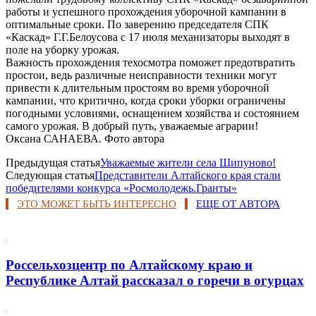
работы и успешного прохождения уборочной кампании в
оптимальные сроки. По заверению председателя СПК
«Каскад» Г.Г.Белоусова с 17 июля механизаторы выходят в
поле на уборку урожая.
Важность прохождения техосмотра поможет предотвратить
простои, ведь различные неисправности техники могут
привести к длительным простоям во время уборочной
кампании, что критично, когда сроки уборки ограничены
погодными условиями, оснащением хозяйства и состоянием
самого урожая. В добрый путь, уважаемые аграрии!
Оксана САНАЕВА. Фото автора
Предыдущая статья
Уважаемые жители села Шипуново!
Следующая статья
Представители Алтайского края стали
победителями конкурса «Росмолодежь.Гранты»
ЭТО МОЖЕТ БЫТЬ ИНТЕРЕСНО
ЕЩЕ ОТ АВТОРА
Россельхозцентр по Алтайскому краю и
Республике Алтай рассказал о горечи в огурцах