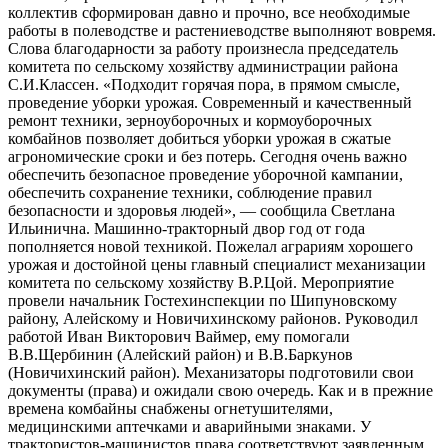
коллектив сформирован давно и прочно, все необходимые
работы в полеводстве и растениеводстве выполняют вовремя.
Слова благодарности за работу произнесла председатель
комитета по сельскому хозяйству администрации района
С.И.Классен. «Подходит горячая пора, в прямом смысле,
проведение уборки урожая. Современный и качественный
ремонт техники, зерноуборочных и кормоуборочных
комбайнов позволяет добиться уборки урожая в сжатые
агрономические сроки и без потерь. Сегодня очень важно
обеспечить безопасное проведение уборочной кампании,
обеспечить сохранение техники, соблюдение правил
безопасности и здоровья людей», — сообщила Светлана
Ильинична. Машинно-тракторный двор год от года
пополняется новой техникой. Пожелал аграриям хорошего
урожая и достойной цены главный специалист механизации
комитета по сельскому хозяйству В.Р.Цой. Мероприятие
провели начальник Гостехинспекции по Шипуновскому
району, Алейскому и Новичихинскому районов. Руководил
работой Иван Викторович Ваймер, ему помогали
В.В.Щербинин (Алейский район) и В.В.Баркунов
(Новичихинский район). Механизаторы подготовили свои
документы (права) и ожидали свою очередь. Как и в прежние
времена комбайны снабжены огнетушителями,
медицинскими аптечками и аварийными знаками. У
трактористов-машинистов права соответствуют заявленным