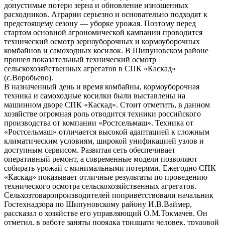
допустимые потери зерна и обновление изношенных
расходников. Аграрии серьезно и основательно подходят к
предстоящему сезону — уборке урожая. Поэтому перед
стартом основной агрономической кампании проводится
технический осмотр зерноуборочных и кормоуборочных
комбайнов и самоходных косилок. В Шипуновском районе
прошел показательный технический осмотр
сельскохозяйственных агрегатов в СПК «Каскад»
(с.Воробьево).
В назначенный день и время комбайны, кормоуборочная
техника и самоходные косилки были выставлены на
машинном дворе СПК «Каскад». Стоит отметить, в данном
хозяйстве огромная роль отводится техники российского
производства от компании «Ростсельмаш». Техника от
«Ростсельмаш» отличается высокой адаптацией к сложным
климатическим условиям, широкой унификацией узлов и
доступным сервисом. Развитая сеть обеспечивает
оперативный ремонт, а современные модели позволяют
собирать урожай с минимальными потерями. Ежегодно СПК
«Каскад» показывает отличные результаты по проведению
технического осмотра сельскохозяйственных агрегатов.
Сельхозтоваропроизводителей поприветствовали начальник
Гостехнадзора по Шипуновскому району И.В.Ваймер,
рассказал о хозяйстве его управляющий О.М.Токмачев. Он
отметил, в работе заняты порядка тридцати человек, трудовой