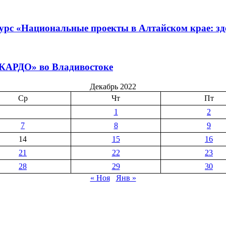
урс «Национальные проекты в Алтайском крае: зде
«КАРДО» во Владивостоке
Декабрь 2022
Ср
Чт
Пт
1
2
7
8
9
14
15
16
21
22
23
28
29
30
« Ноя
Янв »