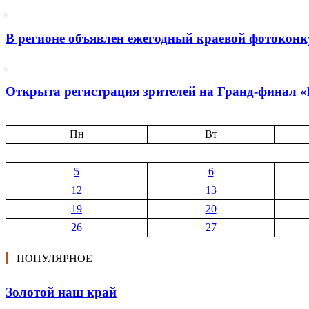
В регионе объявлен ежегодный краевой фотоконк
Открыта регистрация зрителей на Гранд-финал 
Пн
Вт
5
6
12
13
19
20
26
27
ПОПУЛЯРНОЕ
Золотой наш край