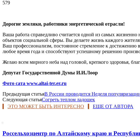
579
Дорогие земляки, работники энергетической отрасли!
Ваша работа справедливо считается одной из самых жизненно 
объектов социальной сферы. Вы делаете жизнь каждого жител
Ваш профессионализм, постоянное стремление к достижению вы
любое время года и способствуют успешному решению производ
Желаю всем мирного неба над головой, крепкого здоровья, бла
Депутат Государственной Думы И.И.Лоор
Фото сата www.altai-ter.er.ru
Предыдущая статья
В России проводится Неделя популяризаци
Следующая статья
Согреть теплом ладошек
ЭТО МОЖЕТ БЫТЬ ИНТЕРЕСНО
ЕЩЕ ОТ АВТОРА
Россельхозцентр по Алтайскому краю и Республик