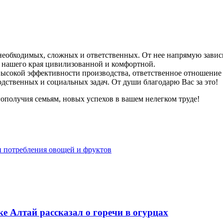
необходимых, сложных и ответственных. От нее напрямую завис
я нашего края цивилизованной и комфортной.
сокой эффективности производства, ответственное отношение к
ственных и социальных задач. От души благодарю Вас за это!
гополучия семьям, новых успехов в вашем нелегком труде!
и потребления овощей и фруктов
е Алтай рассказал о горечи в огурцах