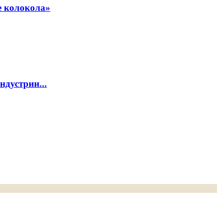
е колокола»
дустрии...