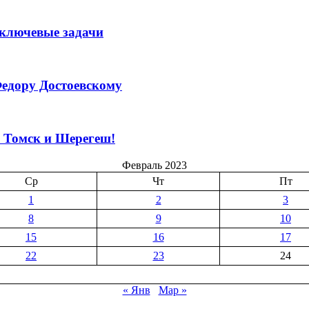
 ключевые задачи
едору Достоевскому
м Томск и Шерегеш!
Февраль 2023
Ср
Чт
Пт
1
2
3
8
9
10
15
16
17
22
23
24
« Янв
Мар »