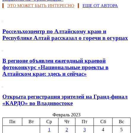
ЭТО МОЖЕТ БЫТЬ ИНТЕРЕСНО
ЕЩЕ ОТ АВТОРА
Россельхозцентр по Алтайскому краю и
Республике Алтай рассказал о горечи в огурцах
В регионе объявлен ежегодный краевой
фотоконкурс «Национальные проекты в
Алтайском крае: здесь и сейчас»
Открыта регистрация зрителей на Гранд-финал
«КАРДО» во Владивостоке
Февраль 2023
Пн
Вт
Ср
Чт
Пт
Сб
Вс
1
2
3
4
5