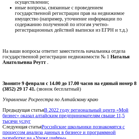
осуществлении;
иные вопросы, связанные с проведением
государственной регистрации прав на недвижимое
имущество (например, уточнение информации по
содержанию полученной по итогам учетно-
регистрационных действий выписки из ЕГРН и т.д.)
На ваши вопросы ответит заместитель начальника отдела
государственной регистрации недвижимости № 1
Наталья
Анатольевна Реутт
.
Звон
ите
9 февраля
с 1
4
.00 до 1
7
.00
часов
на
единый номер
8
(3852) 29 17 41
.
(звонок бесплатный)
Управлени
е
Росреестра по Алтайскому краю
Предыдущая статья
В 2022 году региональный центр «Мой
бизнес» оказал алтайским предпринимателям свыше 11,5
тысячи услуг
Следующая статья
Российские школьники познакомятся с
процессом анализа данных в бизнесе и программной
разработке на «Уроке цифры»