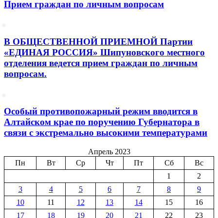
Прием граждан по личным вопросам
В ОБЩЕСТВЕННОЙ ПРИЕМНОЙ Партии
«ЕДИНАЯ РОССИЯ» Шипуновского местного
отделения ведется прием граждан по личным
вопросам.
Особый противопожарный режим вводится в
Алтайском крае по поручению Губернатора в
связи с экстремально высокими температурами
Апрель 2023
Пн
Вт
Ср
Чт
Пт
Сб
Вс
1
2
3
4
5
6
7
8
9
10
11
12
13
14
15
16
17
18
19
20
21
22
23