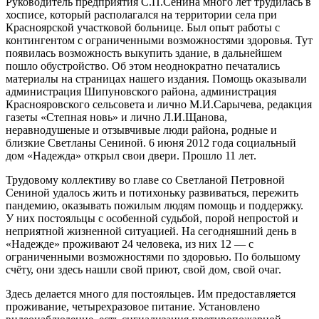
Руководитель предприятия С.П.Сенина много лет трудилась в
хосписе, который располагался на территории села при
Красноярской участковой больнице. Был опыт работы с
контингентом с ограниченными возможностями здоровья. Тут
появилась возможность выкупить здание, в дальнейшем
пошло обустройство. Об этом неоднократно печатались
материалы на страницах нашего издания. Помощь оказывали
администрация Шипуновского района, администрация
Краснояровского сельсовета и лично М.И.Сарычева, редакция
газеты «Степная новь» и лично Л.И.Щанова,
неравнодушеные и отзывчивые люди района, родные и
близкие Светланы Сениной. 6 июня 2012 года социальный
дом «Надежда» открыл свои двери. Прошло 11 лет.
Трудовому коллективу во главе со Светланой Петровной
Сениной удалось жить и потихоньку развиваться, пережить
пандемию, оказывать пожилым людям помощь и поддержку.
У них постояльцы с особенной судьбой, порой непростой и
неприятной жизненной ситуацией. На сегодняшний день в
«Надежде» проживают 24 человека, из них 12 — с
ограниченными возможностями по здоровью. По большому
счёту, они здесь нашли свой приют, свой дом, свой очаг.
Здесь делается много для постояльцев. Им предоставляется
проживание, четырехразовое питание. Установлено