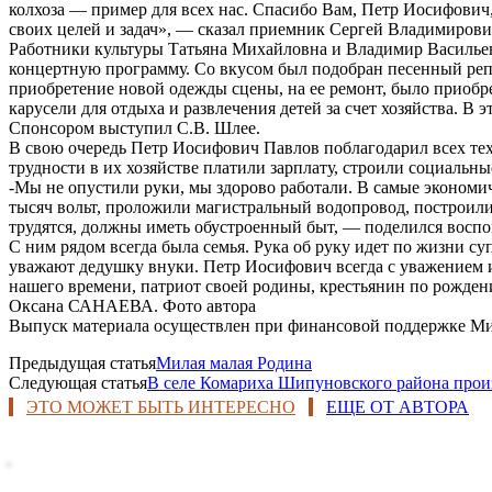
колхоза — пример для всех нас. Спасибо Вам, Петр Иосифович,
своих целей и задач», — сказал приемник Сергей Владимиров
Работники культуры Татьяна Михайловна и Владимир Василье
концертную программу. Со вкусом был подобран песенный репе
приобретение новой одежды сцены, на ее ремонт, было приобр
карусели для отдыха и развлечения детей за счет хозяйства. В
Спонсором выступил С.В. Шлее.
В свою очередь Петр Иосифович Павлов поблагодарил всех тех, 
трудности в их хозяйстве платили зарплату, строили социальны
-Мы не опустили руки, мы здорово работали. В самые экономи
тысяч вольт, проложили магистральный водопровод, построили
трудятся, должны иметь обустроенный быт, — поделился восп
С ним рядом всегда была семья. Рука об руку идет по жизни су
уважают дедушку внуки. Петр Иосифович всегда с уважением и 
нашего времени, патриот своей родины, крестьянин по рожден
Оксана САНАЕВА. Фото автора
Выпуск материала осуществлен при финансовой поддержке Ми
Предыдущая статья
Милая малая Родина
Следующая статья
В селе Комариха Шипуновского района про
ЭТО МОЖЕТ БЫТЬ ИНТЕРЕСНО
ЕЩЕ ОТ АВТОРА