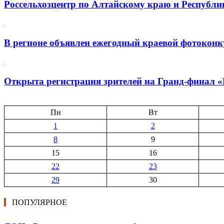
Россельхозцентр по Алтайскому краю и Республик
В регионе объявлен ежегодный краевой фотоконк
Открыта регистрация зрителей на Гранд-финал 
Пн
Вт
1
2
8
9
15
16
22
23
29
30
ПОПУЛЯРНОЕ