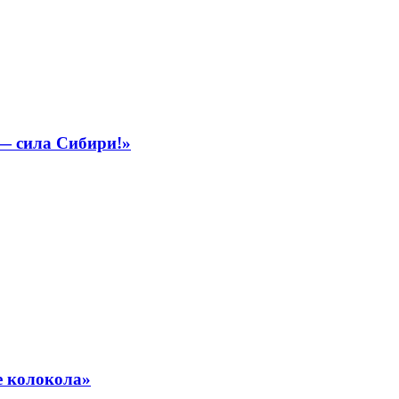
 — сила Сибири!»
е колокола»