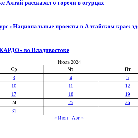
е Алтай рассказал о горечи в огурцах
урс «Национальные проекты в Алтайском крае: зде
«КАРДО» во Владивостоке
Июль 2024
Ср
Чт
Пт
3
4
5
10
11
12
17
18
19
24
25
26
31
« Июн
Авг »