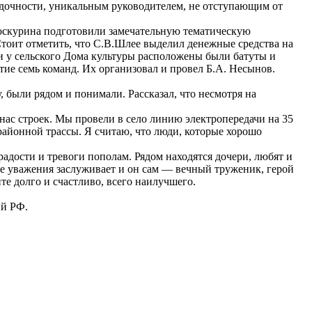
рядочности, уникальным руководителем, не отступающим от
оскурина подготовили замечательную тематическую
тоит отметить, что С.В.Шлее выделил денежные средства на
и у сельского Дома культуры расположены были батуты и
стие семь команд. Их организовал и провел Б.А. Несынов.
, были рядом и понимали. Рассказал, что несмотря на
нас строек. Мы провели в село линию электропередачи на 35
районной трассы. Я считаю, что люди, которые хорошо
радости и тревоги пополам. Рядом находятся дочери, любят и
же уважения заслуживает и он сам — вечный труженик, герой
е долго и счастливо, всего наилучшего.
ий РФ.