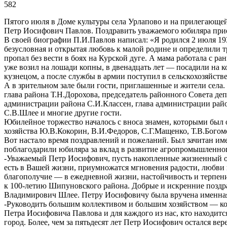
582
Пятого июля в Доме культуры села Урлапово и на прилегающе
Петр Иосифович Павлов. Поздравить уважаемого юбиляра прие
В своей биографии П.И.Павлов написал: «Я родился 2 июля 193
безусловная и открытая любовь к малой родине и определили т
пропал без вести в боях на Курской дуге. А мама работала с ра
уже возил на лошади копны, в двенадцать лет — посадили на к
кузнецом, а после службы в армии поступил в сельскохозяйств
А в зрительном зале были гости, приглашенные и жители села.
глава района Т.Н.Дорохова, председатель районного Совета де
администрации района С.И.Классен, глава администрации район
С.В.Шлее и многие другие гости.
Юбилейное торжество началось с вноса знамен, которыми был 
хозяйства Ю.В.Кокорин, В.И.Федоров, С.Г.Мащенко, Т.В.Богом
Вот настало время поздравлений и пожеланий. Был зачитан им
поблагодарили юбиляра за вклад в развитие агропромышленног
-Уважаемый Петр Иосифович, пусть накопленные жизненный оп
есть в Вашей жизни, приумножатся мгновения радости, любви 
благополучие — в ежедневной жизни, настойчивость и терпен
к 100-летию Шипуновского района. Добрые и искренние поздр
Владимирович Шлее. Петру Иосифовичу была вручена именная 
-Руководить большим коллективом и большим хозяйством — кол
Петра Иосифовича Павлова и для каждого из нас, кто находится
город. Более, чем за пятьдесят лет Петр Иосифович остался ве