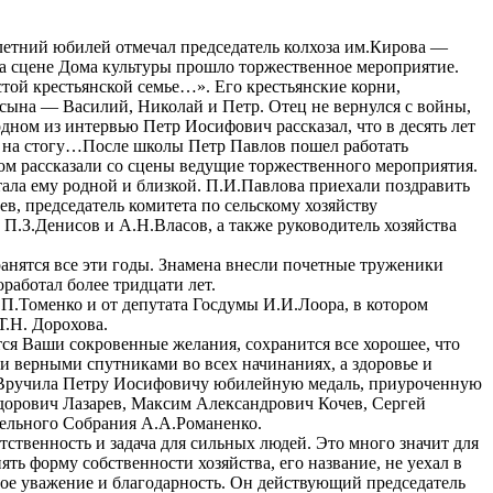
летний юбилей отмечал председатель колхоза им.Кирова —
а сцене Дома культуры прошло торжественное мероприятие.
стой крестьянской семье…». Его крестьянские корни,
 сына — Василий, Николай и Петр. Отец не вернулся с войны,
 одном из интервью Петр Иосифович рассказал, что в десять лет
но на стогу…После школы Петр Павлов пошел работать
том рассказали со сцены ведущие торжественного мероприятия.
тала ему родной и близкой. П.И.Павлова приехали поздравить
в, председатель комитета по сельскому хозяйству
П.З.Денисов и А.Н.Власов, а также руководитель хозяйства
ранятся все эти годы. Знамена внесли почетные труженики
работал более тридцати лет.
.П.Томенко и от депутата Госдумы И.И.Лоора, в котором
Т.Н. Дорохова.
ся Ваши сокровенные желания, сохранится все хорошее, что
и верными спутниками во всех начинаниях, а здоровье и
. Вручила Петру Иосифовичу юбилейную медаль, приуроченную
дорович Лазарев, Максим Александрович Кочев, Сергей
тельного Собрания А.А.Романенко.
ственность и задача для сильных людей. Это много значит для
ть форму собственности хозяйства, его название, не уехал в
омное уважение и благодарность. Он действующий председатель