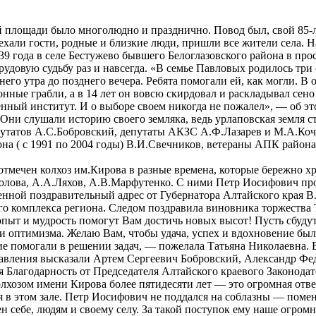
й площади было многолюдно и празднично. Повод был, свой 85-
хали гости, родные и близкие люди, пришли все жители села. Н
9 года в селе Бестужево бывшего Белоглазовского района в про
рудовую судьбу раз и навсегда. «В семье Павловых родилось три
ннего утра до позднего вечера. Ребята помогали ей, как могли. В
онные грабли, а в 14 лет он вовсю скирдовал и раскладывал се
енный институт. И о выборе своем никогда не пожалел», — об э
 Они слушали историю своего земляка, ведь урлаповская земля с
путатов А.С.Бобровский, депутаты АКЗС А.Ф.Лазарев и М.А.Коче
а ( с 1991 по 2004 годы) В.И.Свечников, ветераны АПК района 
отмечен колхоз им.Кирова в разные времена, которые бережно х
олова, А.А.Ляхов, А.В.Марфутенко. С ними Петр Иосифович про
енной поздравительный адрес от Губернатора Алтайского края В
о комплекса региона. Следом поздравила виновника торжества 
ыт и мудрость помогут Вам достичь новых высот! Пусть сбудут
и оптимизма. Желаю Вам, чтобы удача, успех и вдохновение был
ие помогали в решении задач, — пожелала Татьяна Николаевна
авления высказали Артем Сергеевич Бобровский, Александр Фе
Благодарность от Председателя Алтайского краевого Законода
хозом имени Кирова более пятидесяти лет — это огромная ответ
 в этом зале. Петр Иосифович не поддался на соблазны — поменя
рен себе, людям и своему селу. За такой поступок ему наше огр