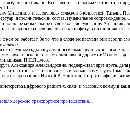
 за все, низкий поклон. Вы являетесь эталоном честности и по
ич Шлее.
вич Мишенины и заведующая сельской библиотекой Татьяна Пр
ртуар, исполнительский состав, музыкальное сопровождение. С
етено новое музыкальное и световое оборудование. А на площад
 этот день прошли соревнования по кроссфиту, в них приняли уча
с кем он работает. За то, что в сложные времена они верили ему
е объекты.
чески трудные годы запустили несколько крупных значимых для 
 столовую и пекарню. Заасфальтировали дорогу от Урлапова до 
оминаниями П.И.Павлов.
пруга Александра Александровна, поддерживая друг друга, деля 
заботой относился и относится к крестьянскому труду. Такого 
ию и по призванию. Низкий Вам поклон, Петр Иосифович, живит
нистерства цифрового развития, связи и массовых коммуникац
изошло дорожно-транспортное происшествие…