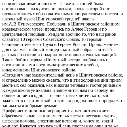
своими знаниями и опытом. Также для гостей была
организована экскурсия по школам, в ходе которой они
познакомились с образовательным пространством и посетили
школьный музей Шипуновской средней школы
им.А.В.Луначарского. Побывали в Шипуновском районном
краеведческом музее, прошлись по Аллее Героев и по
центральной площади. Увидели воочию то, что наш район
славится 10 героями Советского Союза, 10 героями
Социалистического Труда и Героем России. Продолжением
дня стал масштабный концерт, который собрал зрителей
разных возрастов и подарил море положительных эмоций.
Также бойцы отряда «Попутный ветер» пообщались с
воспитанниками военно-патриотических клубов,
юнармейцами Шипуновского района.
-Сегодня у нас заключительный день в Шипуновском районе,
и определенно можно сказать, что в эти холодные дни прием
местных сёл оказался, как никогда тёплым и гостеприимным.
Каждая школа уникальна и запомнится нам по-своему, но
общим остаётся одно — огонь в глазах детей, который
зажигает в нас ответный энтузиазм и вдохновляет продолжать
заниматься добрыми делами.
Профориентационные мероприятия, патриотические и
образовательные лекции, мастер-классы и веселые старты,
шефская помощь, спортивные встречи и, конечно, яркий
концерт. Кажется, что каждый день программа одна и та же,