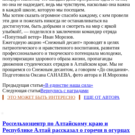
но она не надоедает, ведь мы чувствуем, насколько она важна
в каждой школе, которую мы посещаем.
Мы хотим сказать огромное спасибо каждому, с кем провели
эти дни и пожелать никогда не останавливаться на
достигнутом, быть добрыми и смотреть на мир с яркой
улыбкой!, — поделился в заключении командир отряда
«Попутный ветер» Иван Морозов.
Ежегодную акцию «Снежный десант» проводят в целях
патриотического и нравственного воспитания, развития
профессионального и творческого потенциала молодежи,
популяризации здорового образа жизни, пропаганды
движения студенческих отрядов в Алтайском крае. Мы не
прощаемся со Снежным десантом, а говорим «До свидания».
Подготовила Оксана САНАЕВА, фото автора и И.Морозова
Предыдущая статья
«В единстве наша сила»
Следующая статья
Вернулись с наградами
ЭТО МОЖЕТ БЫТЬ ИНТЕРЕСНО
ЕЩЕ ОТ АВТОРА
Россельхозцентр по Алтайскому краю и
Республике Алтай рассказал о горечи в огурцах