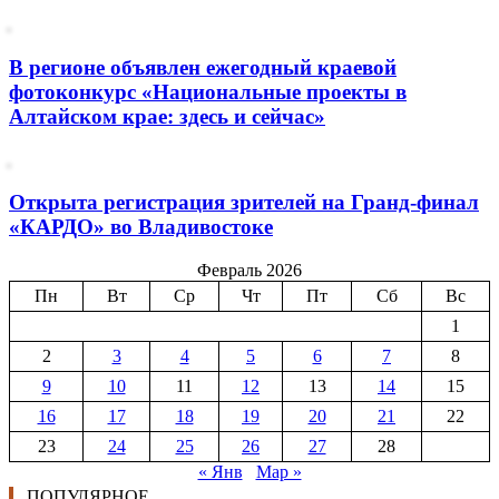
В регионе объявлен ежегодный краевой
фотоконкурс «Национальные проекты в
Алтайском крае: здесь и сейчас»
Открыта регистрация зрителей на Гранд-финал
«КАРДО» во Владивостоке
Февраль 2026
Пн
Вт
Ср
Чт
Пт
Сб
Вс
1
2
3
4
5
6
7
8
9
10
11
12
13
14
15
16
17
18
19
20
21
22
23
24
25
26
27
28
« Янв
Мар »
ПОПУЛЯРНОЕ