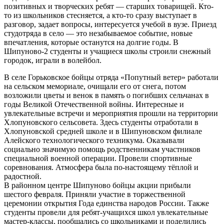
позитивных и творческих ребят — старших товарищей. Кто-
то из школьников стесняется, а кто-то сразу выступает в
разговор, задает вопросы, интересуется учебой в вузе. Приезд
студотряда в село — это незабываемое событие, новые
впечатления, которые останутся на долгие годы. В
Шипуново-2 студенты и учащиеся школы строили снежный
городок, играли в волейбол.
В селе Горьковское бойцы отряда «Попутный ветер» работали
на сельском мемориале, очищали его от снега, потом
возложили цветы и венок в память о погибших сельчанах в
годы Великой Отечественной войны. Интересные и
увлекательные встречи и мероприятия прошли на территории
Хлопуновского сельсовета. Здесь студенты отработали в
Хлопуновской средней школе и в Шипуновском филиале
Алейского технологического техникума. Оказывали
социально значимую помощь родственникам участников
специальной военной операции. Провели спортивные
соревнования. Атмосфера была по-настоящему тёплой и
радостной.
В районном центре Шипуново бойцы акции прибыли
шестого февраля. Приняли участие в торжественной
церемонии открытия Года единства народов России. Также
студенты провели для ребят-учащихся школ увлекательные
мастер-классы, пообщались со школьниками и поделились