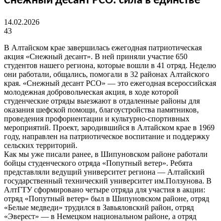
Снежный десант РСО: сила в единстве
14.02.2026
43
В Алтайском крае завершилась ежегодная патриотическая
акция «Снежный десант». В ней приняли участие 650
студентов нашего региона, которые вошли в 41 отряд. Неделю
они работали, общались, помогали в 32 районах Алтайского
края. «Снежный десант РСО» — это ежегодная всероссийская
молодежная добровольческая акция, в ходе которой
студенческие отряды выезжают в отдаленные районы для
оказания шефской помощи, благоустройства памятников,
проведения профориентации и культурно-спортивных
мероприятий. Проект, зародившийся в Алтайском крае в 1969
году, направлен на патриотическое воспитание и поддержку
сельских территорий.
Как мы уже писали ранее, в Шипуновском районе работали
бойцы студенческого отряда «Попутный ветер». Ребята
представляли ведущий университет региона — Алтайский
государственный технический университет им.Ползунова. В
АлтГТУ сформировано четыре отряда для участия в акции:
отряд «Попутный ветер» был в Шипуновском районе, отряд
«Белые медведи» трудился в Завьяловский район, отряд
«Эверест» — в Немецком национальном районе, а отряд