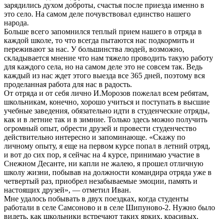
зарядились духом доброты, счастья после приезда именно в
это село. На самом деле почувствовал единство нашего
народа.
Больше всего запомнился теплый прием нашего в отряда в
каждой школе, то что всегда пытаются нас подкормить и
переживают за нас. У большинства людей, возможно,
складывается мнение что нам тяжело проводить такую работу
для каждого села, но на самом деле это не совсем так. Ведь
каждый из нас ждет этого выезда все 365 дней, поэтому вся
проделанная работа для нас в радость.
От отряда и от себя лично И.Морозов пожелал всем ребятам,
школьникам, конечно, хорошо учиться и поступать в высшие
учебные заведения, обязательно идти в студенческие отряды,
как и в летние так и в зимние. Только здесь можно получить
огромный опыт, обрести друзей и провести студенчество
действительно интересно и запоминающе. «Скажу по
личному опыту, я еще на первом курсе попал в летний отряд,
и вот до сих пор, я сейчас на 4 курсе, принимаю участие в
Снежном Десанте, ни капли не жалею, я прошел отличную
школу жизни, побывав на должности командира отряда уже в
четвертый раз, приобрел незабываемые эмоции, память и
настоящих друзей», — отметил Иван.
Мне удалось побывать в двух поездках, когда студенты
работали в селе Самсоново и в селе Шипуново-2. Нужно было
видеть, как школьники встречают таких ярких, красивых,