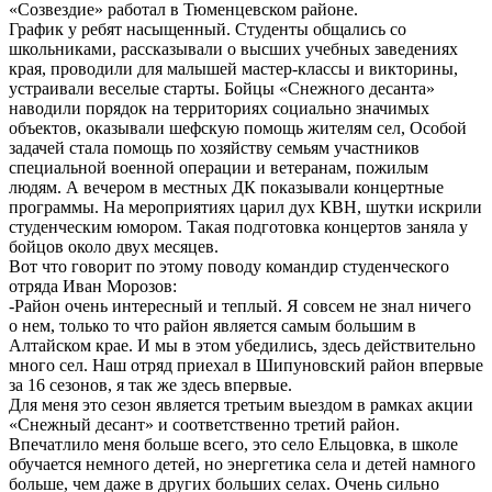
«Созвездие» работал в Тюменцевском районе.
График у ребят насыщенный. Студенты общались со
школьниками, рассказывали о высших учебных заведениях
края, проводили для малышей мастер-классы и викторины,
устраивали веселые старты. Бойцы «Снежного десанта»
наводили порядок на территориях социально значимых
объектов, оказывали шефскую помощь жителям сел, Особой
задачей стала помощь по хозяйству семьям участников
специальной военной операции и ветеранам, пожилым
людям. А вечером в местных ДК показывали концертные
программы. На мероприятиях царил дух КВН, шутки искрили
студенческим юмором. Такая подготовка концертов заняла у
бойцов около двух месяцев.
Вот что говорит по этому поводу командир студенческого
отряда Иван Морозов:
-Район очень интересный и теплый. Я совсем не знал ничего
о нем, только то что район является самым большим в
Алтайском крае. И мы в этом убедились, здесь действительно
много сел. Наш отряд приехал в Шипуновский район впервые
за 16 сезонов, я так же здесь впервые.
Для меня это сезон является третьим выездом в рамках акции
«Снежный десант» и соответственно третий район.
Впечатлило меня больше всего, это село Ельцовка, в школе
обучается немного детей, но энергетика села и детей намного
больше, чем даже в других больших селах. Очень сильно