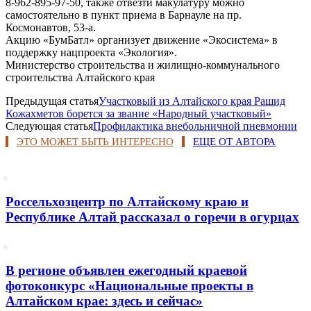
8-962-895-97-50, также отвезти макулатуру можно
самостоятельно в пункт приема в Барнауле на пр.
Космонавтов, 53-а.
Акцию «БумБатл» организует движение «Экосистема» в
поддержку нацпроекта «Экология».
Министерство строительства и жилищно-коммунального
строительства Алтайского края
Предыдущая статья
Участковый из Алтайского края Рашид
Кожахметов борется за звание «Народный участковый»
Следующая статья
Профилактика внебольничной пневмонии
ЭТО МОЖЕТ БЫТЬ ИНТЕРЕСНО
ЕЩЕ ОТ АВТОРА
Россельхозцентр по Алтайскому краю и
Республике Алтай рассказал о горечи в огурцах
В регионе объявлен ежегодный краевой
фотоконкурс «Национальные проекты в
Алтайском крае: здесь и сейчас»