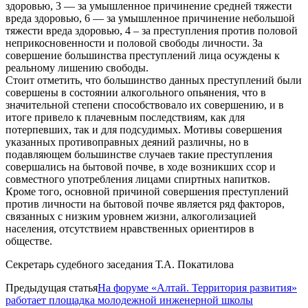
здоровью, 3 — за умышленное причинение средней тяжести
вреда здоровью, 6 — за умышленное причинение небольшой
тяжести вреда здоровью, 4 – за преступления против половой
неприкосновенности и половой свободы личности. За
совершение большинства преступлений лица осуждены к
реальному лишению свободы.
Стоит отметить, что большинство данных преступлений были
совершены в состоянии алкогольного опьянения, что в
значительной степени способствовало их совершению, и в
итоге привело к плачевным последствиям, как для
потерпевших, так и для подсудимых. Мотивы совершения
указанных противоправных деяний различны, но в
подавляющем большинстве случаев такие преступления
совершались на бытовой почве, в ходе возникших ссор и
совместного употребления лицами спиртных напитков.
Кроме того, основной причиной совершения преступлений
против личности на бытовой почве является ряд факторов,
связанных с низким уровнем жизни, алкоголизацией
населения, отсутствием нравственных ориентиров в
обществе.
Секретарь судебного заседания Т.А. Покатилова
Предыдущая статья
На форуме «Алтай. Территория развития»
работает площадка молодежной инженерной школы