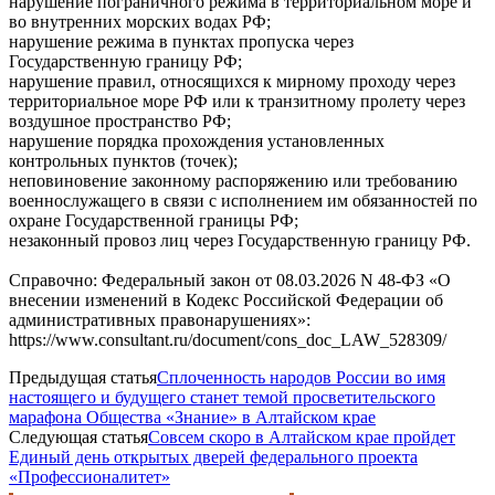
нарушение пограничного режима в территориальном море и
во внутренних морских водах РФ;
нарушение режима в пунктах пропуска через
Государственную границу РФ;
нарушение правил, относящихся к мирному проходу через
территориальное море РФ или к транзитному пролету через
воздушное пространство РФ;
нарушение порядка прохождения установленных
контрольных пунктов (точек);
неповиновение законному распоряжению или требованию
военнослужащего в связи с исполнением им обязанностей по
охране Государственной границы РФ;
незаконный провоз лиц через Государственную границу РФ.
Справочно: Федеральный закон от 08.03.2026 N 48-ФЗ «О
внесении изменений в Кодекс Российской Федерации об
административных правонарушениях»:
https://www.consultant.ru/document/cons_doc_LAW_528309/
Предыдущая статья
Сплоченность народов России во имя
настоящего и будущего станет темой просветительского
марафона Общества «Знание» в Алтайском крае
Следующая статья
Совсем скоро в Алтайском крае пройдет
Единый день открытых дверей федерального проекта
«Профессионалитет»