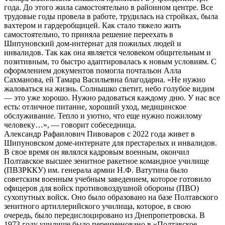
года. До этого жила самостоятельно в районном центре. Все
трудовые годы провела в работе, трудилась на стройках, была
вахтером и гардеробщицей. Как стало тяжело жить
самостоятельно, то приняла решение переехать в
Шипуновский дом-интернат для пожилых людей и
инвалидов. Так как она является человеком общительным и
позитивным, то быстро адаптировалась к новым условиям. С
оформлением документов помогла почтальон Алла
Сахманова, ей Тамара Васильевна благодарна. «Не нужно
жаловаться на жизнь. Солнышко светит, небо голубое видим
— это уже хорошо. Нужно радоваться каждому дню. У нас все
есть: отличное питание, хороший уход, медицинское
обслуживание. Тепло и уютно, что еще нужно пожилому
человеку…», — говорит собеседница.
Александр Рафаилович Пивоваров с 2022 года живет в
Шипуновском доме-интернате для престарелых и инвалидов.
В свое время он являлся кадровым военным, окончил
Полтавское высшее зенитное ракетное командное училище
(ПВЗРККУ) им. генерала армии Н.Ф. Ватутина было
советским военным учебным заведением, которое готовило
офицеров для войск противовоздушной обороны (ПВО)
сухопутных войск. Оно было образовано на базе Полтавского
зенитного артиллерийского училища, которое, в свою
очередь, было передислоцировано из Днепропетровска. В
1973 году училище было переименовано в «Полтавское