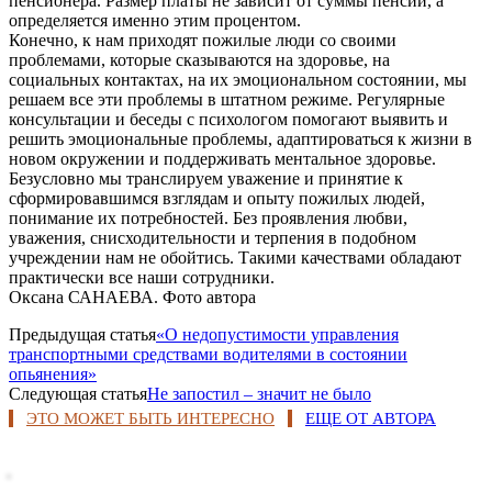
пенсионера. Размер платы не зависит от суммы пенсии, а
определяется именно этим процентом.
Конечно, к нам приходят пожилые люди со своими
проблемами, которые сказываются на здоровье, на
социальных контактах, на их эмоциональном состоянии, мы
решаем все эти проблемы в штатном режиме. Регулярные
консультации и беседы с психологом помогают выявить и
решить эмоциональные проблемы, адаптироваться к жизни в
новом окружении и поддерживать ментальное здоровье.
Безусловно мы транслируем уважение и принятие к
сформировавшимся взглядам и опыту пожилых людей,
понимание их потребностей. Без проявления любви,
уважения, снисходительности и терпения в подобном
учреждении нам не обойтись. Такими качествами обладают
практически все наши сотрудники.
Оксана САНАЕВА. Фото автора
Предыдущая статья
«О недопустимости управления
транспортными средствами водителями в состоянии
опьянения»
Следующая статья
Не запостил – значит не было
ЭТО МОЖЕТ БЫТЬ ИНТЕРЕСНО
ЕЩЕ ОТ АВТОРА