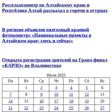
Россельхозцентр по Алтайскому краю и
Республике Алтай рассказал о горечи в огурцах
В регионе объявлен ежегодный краевой
фотоконкурс «Национальные проекты в
Алтайском крае: здесь и сейчас»
Открыта регистрация зрителей на Гранд-финал
«КАРДО» во Владивостоке
Июль 2025
Пн
Вт
Ср
Чт
Пт
Сб
Вс
1
2
3
4
5
6
7
8
9
10
11
12
13
14
15
16
17
18
19
20
21
22
23
24
25
26
27