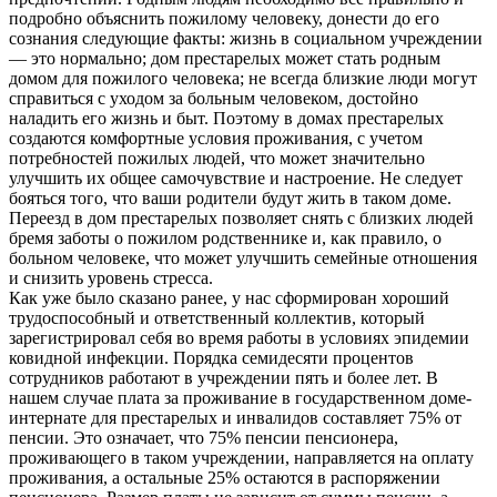
подробно объяснить пожилому человеку, донести до его
сознания следующие факты: жизнь в социальном учреждении
— это нормально; дом престарелых может стать родным
домом для пожилого человека; не всегда близкие люди могут
справиться с уходом за больным человеком, достойно
наладить его жизнь и быт. Поэтому в домах престарелых
создаются комфортные условия проживания, с учетом
потребностей пожилых людей, что может значительно
улучшить их общее самочувствие и настроение. Не следует
бояться того, что ваши родители будут жить в таком доме.
Переезд в дом престарелых позволяет снять с близких людей
бремя заботы о пожилом родственнике и, как правило, о
больном человеке, что может улучшить семейные отношения
и снизить уровень стресса.
Как уже было сказано ранее, у нас сформирован хороший
трудоспособный и ответственный коллектив, который
зарегистрировал себя во время работы в условиях эпидемии
ковидной инфекции. Порядка семидесяти процентов
сотрудников работают в учреждении пять и более лет. В
нашем случае плата за проживание в государственном доме-
интернате для престарелых и инвалидов составляет 75% от
пенсии. Это означает, что 75% пенсии пенсионера,
проживающего в таком учреждении, направляется на оплату
проживания, а остальные 25% остаются в распоряжении