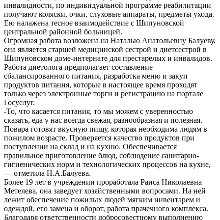
инвалидности, по индивидуальной программе реабилитации
получают коляски, очки, слуховые аппараты, предметы ухода.
Ею налажена тесное взаимодействие с Шипуновской
центральной районной больницей.
Огромная работа возложена на Наталью Анатольевну Балуеву,
она является старшей медицинской сестрой и диетсестрой в
Шипуновском доме-интернате для престарелых и инвалидов.
Работа диетолога предполагает составление
сбалансированного питания, разработка меню и закуп
продуктов питания, которые в настоящее время проходят
только через электронные торги и регистрацию на портале
Госуслуг.
-То, что касается питания, то мы можем с уверенностью
сказать, еда у нас всегда свежая, разнообразная и полезная.
Повара готовят вкусную пищу, которая необходима людям в
пожилом возрасте. Проверяется качество продуктов при
поступлении на склад и на кухню. Обеспечивается
правильное приготовление блюд, соблюдение санитарно-
гигиенических норм и технологических процессов на кухне,
— отметила Н.А.Балуева.
Более 19 лет в учреждении проработала Раиса Николаевна
Метелева, она заведует хозяйственными вопросами. На ней
лежит обеспечение пожилых людей мягким инвентарем и
одеждой, его замена и оборот, работа прачечного комплекса.
Благодаря ответственности добросовестному выполнению