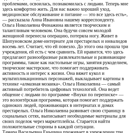
проблемами, освоилась, познакомилась с людьми. Теперь мне
здесь комфортно жить. Для нас важно хороший уход,
медицинское обслуживание и питание — это все здесь есть»,
— рассказала Анна Ивановна нашему корреспонденту.
Ольга Николаевна Финажина является творческим и
талантливым человеком. Она будучи совсем молодой
женщиной перенесла операцию, потеряла ногу. Живет в
Шипуновском доме-интернате для престарелых и инвалидов
восемь лет. Считает, что ей повезло. До этого она прошла три
учреждения, ей есть с чем сравнить. Ей нравится, что здесь
предлагают разнообразные развлекательные и развивающие
программы, такие как настольные игры, занятия рукоделием,
творческие мастерские, что помогает поддерживать
активность и интерес к жизни. Она вяжет кукол и
мультипликационных персонажей, выкладывает картины в
технике «алмазная мозаика». Ольга Николаевна — самый
активный потребитель цифровых технологий. Она ведет
общение с людьми по программе «Внуки по переписке» —
это волонтёрская программа, которая помогает поддержать
одиноких людей, проживающих в интернатах и домах
престарелых. Ольга Николаевна развивает свою страницу в
социальных сетях, выписывает необходимые материалы для
своих поделок через маркетплейсы. Старается найти
положительные стороны в каждой ситуации.
Тамара Васильевна Еньшина проживает в учреждении три