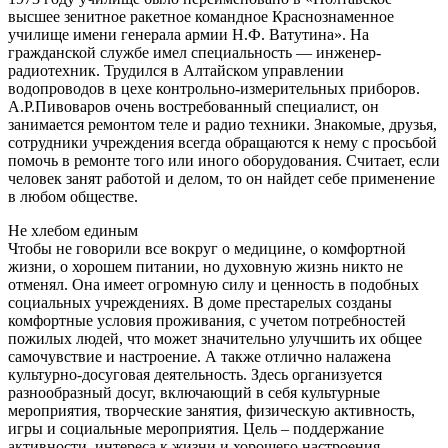
высшее зенитное ракетное командное Краснознаменное
училище имени генерала армии Н.Ф. Ватутина». На
гражданской службе имел специальность — инженер-
радиотехник. Трудился в Алтайском управлении
водопроводов в цехе контрольно-измерительных приборов.
А.Р.Пивоваров очень востребованный специалист, он
занимается ремонтом теле и радио техники. Знакомые, друзья,
сотрудники учреждения всегда обращаются к нему с просьбой
помочь в ремонте того или иного оборудования. Считает, если
человек занят работой и делом, то он найдет себе применение
в любом обществе.
Не хлебом единым
Чтобы не говорили все вокруг о медицине, о комфортной
жизни, о хорошем питании, но духовную жизнь никто не
отменял. Она имеет огромную силу и ценность в подобных
социальных учреждениях. В доме престарелых созданы
комфортные условия проживания, с учетом потребностей
пожилых людей, что может значительно улучшить их общее
самочувствие и настроение. А также отлично налажена
культурно-досуговая деятельность. Здесь организуется
разнообразный досуг, включающий в себя культурные
мероприятия, творческие занятия, физическую активность,
игры и социальные мероприятия. Цель – поддержание
активности, интереса к жизни и хорошего настроения