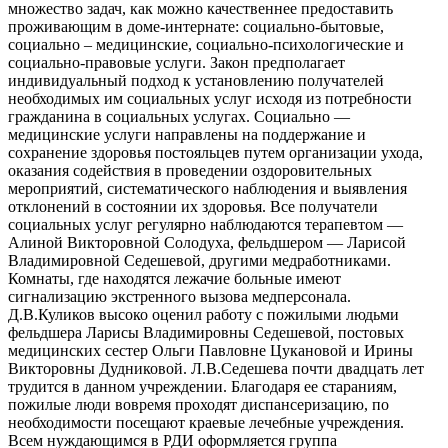
множество задач, как можно качественнее предоставить
проживающим в доме-интернате: социально-бытовые,
социально – медицинские, социально-психологические и
социально-правовые услуги. Закон предполагает
индивидуальный подход к установлению получателей
необходимых им социальных услуг исходя из потребности
гражданина в социальных услугах. Социально —
медицинские услуги направлены на поддержание и
сохранение здоровья постояльцев путем организации ухода,
оказания содействия в проведении оздоровительных
мероприятий, систематического наблюдения и выявления
отклонений в состоянии их здоровья. Все получатели
социальных услуг регулярно наблюдаются терапевтом —
Алиной Викторовной Солодуха, фельдшером — Ларисой
Владимировной Седешевой, другими медработниками.
Комнаты, где находятся лежачие больные имеют
сигнализацию экстренного вызова медперсонала.
Д.В.Куликов высоко оценил работу с пожилыми людьми
фельдшера Ларисы Владимировны Седешевой, постовых
медицинских сестер Ольги Павловне Цукановой и Ирины
Викторовны Дудниковой. Л.В.Седешева почти двадцать лет
трудится в данном учреждении. Благодаря ее стараниям,
пожилые люди вовремя проходят диспансеризацию, по
необходимости посещают краевые лечебные учреждения.
Всем нуждающимся в РДИ оформляется группа