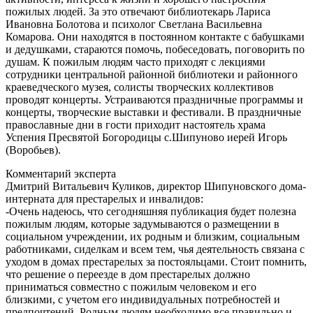
пожилых людей. За это отвечают библиотекарь Лариса
Ивановна Болотова и психолог Светлана Васильевна
Комарова. Они находятся в постоянном контакте с бабушками
и дедушками, стараются помочь, побеседовать, поговорить по
душам. К пожилым людям часто приходят с лекциями
сотрудники центральной районной библиотеки и районного
краеведческого музея, солисты творческих коллективов
проводят концерты. Устраиваются праздничные программы и
концерты, творческие выставки и фестивали. В праздничные
православные дни в гости приходит настоятель храма
Успения Пресвятой Богородицы с.Шипуново иерей Игорь
(Воробьев).
Комментарий эксперта
Дмитрий Витальевич Куликов, директор Шипуновского дома-
интерната для престарелых и инвалидов:
-Очень надеюсь, что сегодняшняя публикация будет полезна
пожилым людям, которые задумываются о размещении в
социальном учреждении, их родным и близким, социальным
работниками, сиделкам и всем тем, чья деятельность связана с
уходом в домах престарелых за постояльцами. Стоит помнить,
что решение о переезде в дом престарелых должно
приниматься совместно с пожилым человеком и его
близкими, с учетом его индивидуальных потребностей и
предпочтений. Родным людям необходимо все правильно и