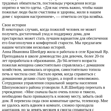
трудовых обязательств, постояльцы учреждения всегда
опрятно и чисто одеты. «Для нас очень важно, чтобы наши
пожилые люди были счастливы и здоровы, жили в нашем
доме с хорошим настроением», — отметила сестра-хозяйка.
Свои истории
В некоторых случаях, когда пожилой человек не может
получить достаточный уход и поддержку дома, дом
престарелых может стать лучшим вариантом для обеспечения
его благополучия и комфортной старости. Мы предлагаем
нашим читателям несколько историй.
Анна Ивановна Шнейдер жила и работала в селе Красный Яр.
Преподавала в школе домоводство для девочек, более 20-ти
лет проработала в образовании. До 94-летнего возраста
пожилая женщина самостоятельно справлялась с домашним
хозяйством, занималась огородом, самостоятельно топила
печь и чистила снег. Настало время, когда справиться с
домашними делами стало трудно, а порой и невозможно.
Сотрудники управления социальной защиты населения
Шипуновского района уговорили А.И.Шнейдер переехать в
учреждение. «Мне сначала было очень плохо и тяжело,
необходимо было привыкнуть к новому месту, забыть свой
дом. Я перевезла сюда свои комнатные цветы, телевизор. Мне
не удалось жить вдвоем в комнате, сложно проходила
адаптация, но за девять месяцев я смогла справиться с