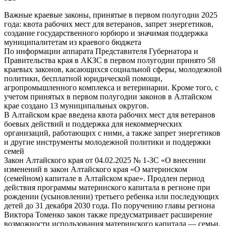
Важные краевые законы, принятые в первом полугодии 2025
года: квота рабочих мест для ветеранов, запрет энергетиков,
создание государственного юрбюро и значимая поддержка
муниципалитетам из краевого бюджета
По информации аппарата Представителя Губернатора и
Правительства края в АКЗС в первом полугодии принято 58
краевых законов, касающихся социальной сферы, молодежной
политики, бесплатной юридической помощи,
агропромышленного комплекса и ветеринарии. Кроме того, с
учетом принятых в первом полугодии законов в Алтайском
крае создано 13 муниципальных округов.
В Алтайском крае введена квота рабочих мест для ветеранов
боевых действий и поддержка для некоммерческих
организаций, работающих с ними, а также запрет энергетиков
и другие инструменты молодежной политики и поддержки
семей
Закон Алтайского края от 04.02.2025 № 1-ЗС «О внесении
изменений в закон Алтайского края «О материнском
(семейном) капитале в Алтайском крае». Продлен период
действия программы материнского капитала в регионе при
рождении (усыновлении) третьего ребенка или последующих
детей до 31 декабря 2030 года. По поручению главы региона
Виктора Томенко закон также предусматривает расширение
возможности использования материнского капитала — семьи,