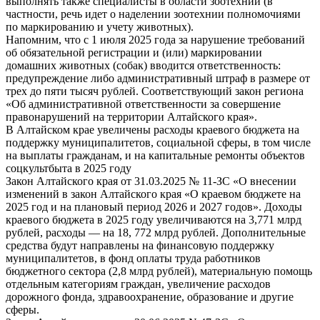
выполнять также специалисты в области зоотехнии (в
частности, речь идет о наделении зоотехнии полномочиями
по маркированию и учету животных).
Напомним, что с 1 июля 2025 года за нарушение требований
об обязательной регистрации и (или) маркировании
домашних животных (собак) вводится ответственность:
предупреждение либо административный штраф в размере от
трех до пяти тысяч рублей. Соответствующий закон региона
«Об административной ответственности за совершение
правонарушений на территории Алтайского края».
В Алтайском крае увеличены расходы краевого бюджета на
поддержку муниципалитетов, социальной сферы, в том числе
на выплаты гражданам, и на капитальные ремонты объектов
соцкультбыта в 2025 году
Закон Алтайского края от 31.03.2025 № 11-ЗС «О внесении
изменений в закон Алтайского края «О краевом бюджете на
2025 год и на плановый период 2026 и 2027 годов». Доходы
краевого бюджета в 2025 году увеличиваются на 3,771 млрд
рублей, расходы — на 18, 772 млрд рублей. Дополнительные
средства будут направлены на финансовую поддержку
муниципалитетов, в фонд оплаты труда работников
бюджетного сектора (2,8 млрд рублей), материальную помощь
отдельным категориям граждан, увеличение расходов
дорожного фонда, здравоохранение, образование и другие
сферы.