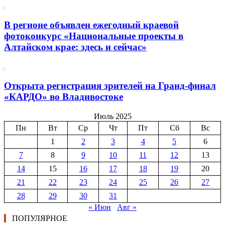
В регионе объявлен ежегодный краевой
фотоконкурс «Национальные проекты в
Алтайском крае: здесь и сейчас»
Открыта регистрация зрителей на Гранд-финал
«КАРДО» во Владивостоке
Июль 2025
Пн
Вт
Ср
Чт
Пт
Сб
Вс
1
2
3
4
5
6
7
8
9
10
11
12
13
14
15
16
17
18
19
20
21
22
23
24
25
26
27
28
29
30
31
« Июн
Авг »
ПОПУЛЯРНОЕ