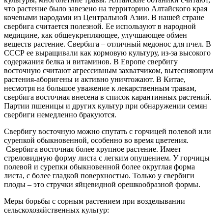
что растение было завезено на территорию Алтайского края
кочевыми народами из Центральной Азии. В нашей стране
свербига считается полезной. Ее используют в народной
медицине, как общеукрепляющее, улучшающее обмен
веществ растение. Свербига – отличный медонос для пчел. В
СССР ее выращивали как кормовую культуру, из-за высокого
содержания белка и витаминов. В Европе свербигу
восточную считают агрессивным захватчиком, вытесняющим
растения-аборигены и активно уничтожают. В Китае,
несмотря на большое уважение к лекарственным травам,
свербига восточная внесена в список карантинных растений.
Партии пшеницы и других культур при обнаружении семян
свербиги немедленно бракуются.
Свербигу восточную можно спутать с горчицей полевой или
сурепкой обыкновенной, особенно во время цветения.
Свербига восточная более крупное растение. Имеет
стреловидную форму листа с легким опушением. У горчицы
полевой и сурепки обыкновенной более округлая форма
листа, с более гладкой поверхностью. Только у свербиги
плоды – это стручки яйцевидной орешкообразной формы.
Меры борьбы с сорным растением при возделывании
сельскохозяйственных культур: