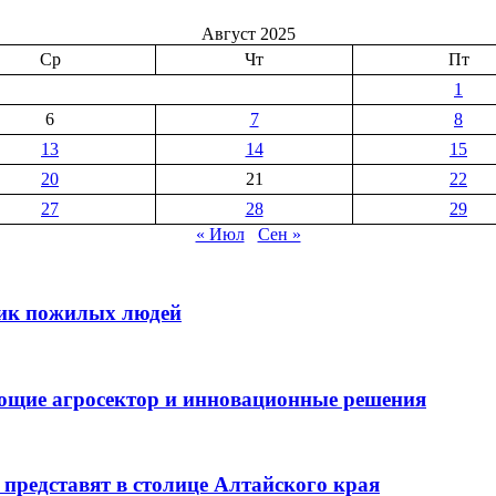
Август 2025
Ср
Чт
Пт
1
6
7
8
13
14
15
20
21
22
27
28
29
« Июл
Сен »
ник пожилых людей
ющие агросектор и инновационные решения
 представят в столице Алтайского края