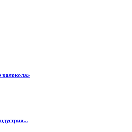
е колокола»
дустрии...