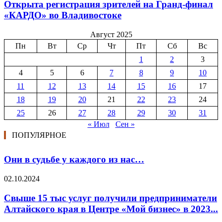
Открыта регистрация зрителей на Гранд-финал
«КАРДО» во Владивостоке
Август 2025
Пн
Вт
Ср
Чт
Пт
Сб
Вс
1
2
3
4
5
6
7
8
9
10
11
12
13
14
15
16
17
18
19
20
21
22
23
24
25
26
27
28
29
30
31
« Июл
Сен »
ПОПУЛЯРНОЕ
Они в судьбе у каждого из нас…
02.10.2024
Свыше 15 тыс услуг получили предприниматели
Алтайского края в Центре «Мой бизнес» в 2023...