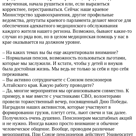
измученная, начала рушиться или, если выразиться
корректнее, перестраиваться. Сейчас наше краевое
Министерство здравоохранения, другие профильные
ведомства, депутаты краевого парламента делают многое для
обеспечения адекватного медицинского обслуживания
каждого жителя нашего региона. Возможно, бывают какие-то
случаи из ряда вон, но в целом медицинская помощь у нас в
крае оказывается на должном уровне.
– На каких темах вы бы еще акцентировали внимание?
– Нормальная пенсия, возможность пользоваться льготами,
которые мы заслужили. И кстати, чтобы у детей и внуков
была достойная жизнь. Мы ведь не только за себя и про себя
переживаем.
– Вы активно сотрудничаете с Союзом пенсионеров
Алтайского края. Какую работу проводите?
– Да, многие мероприятия мы организовываем совместно. К
примеру, в мае вместе с участниками СВО, волонтерами
провели торжественный вечер, посвященный Дню Победы.
Наградили наших активистов, которые участвуют в
формировании грузов, плетут сети, льют свечи и так далее.
Получилось очень душевно. Пенсионерам масштабных акций
и не нужно. Иногда важно просто внимание и обычное
человеческое общение. Вообще, проводим различные
мероприятия. При Союзе пенсионеров действует Университет