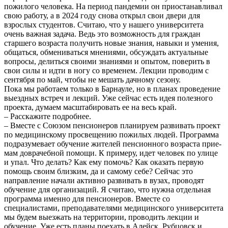
пожилого человека. На период пандемии он приостанавливал
свою работу, а в 2024 году снова открыл свои двери для
взрослых студентов. Считаю, что у нашего университета
очень важная задача. Ведь это возможность для гра­ждан
старшего возраста получить новые знания, навыки и умения,
общаться, обмениваться мнениями, обсуждать актуальные
вопросы, делиться своими знаниями и опытом, поверить в
свои силы и идти в ногу со временем. Лекции проводим с
сентября по май, чтобы не мешать дачному сезону.
Пока мы работаем только в Барнауле, но в планах проведение
выездных встреч и лекций. Уже сейчас есть идея полезного
проекта, думаем масштабировать ее на весь край.
– Расскажите подробнее.
– Вместе с Союзом пенсионеров планируем развивать проект
по медицинскому просвещению пожилых людей. Программа
подразумевает обучение жителей пенсионного возраста прие­
мам доврачебной помощи. К примеру, идет человек по улице
и упал. Что делать? Как ему помочь? Как оказать первую
помощь своим близким, да и самому себе? Сейчас это
направление начали активно развивать в вузах, проводят
обучение для организаций. Я считаю, что нужна отдельная
программа именно для пенсионеров. Вместе со
специалистами, преподавателями медицинского университета
мы будем выезжать на территории, проводить лекции и
обучение. Уже есть планы поехать в Алейск, Рубцовск и