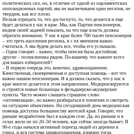
политических сил, но, в отличие от одной из парламентских
оппозиционных партий, мы не высвечиваем один негатив, не
твердим, как все плохо.
Нельзя отрицать то, что достигнуто, то, что делается и еще
будет делаться у нас в крае. Мы, как Партия пенсионеров,
видим своей задачей показать, на что еще власть должна
обратить внимание. У нас в крае более 700 тысяч пенсионеров
– это треть населения региона, и с их мнением важно
считаться. А мы будем делать все, чтобы его услышали.
– Одни говорят – важно, чтобы пенсия была достойная;
другие – поликлиника рядом. По-вашему, что важнее всего
для ваших избирателей?
– В первую очередь это, конечно, здравоохранение.
Качественная, свое­временная и доступная помощь – вот что
важно нашим пенсионерам. И я должна сказать, что у нас в
крае многое делается в этом направлении. Модернизируются
и строятся новые больницы и фельдшерско-акушерские
пункты. Часто можно слышать страшное слово
«оптимизация», но важно разбираться в понятиях и смотреть
на ситуацию объективно. На сегодняшний день медицинская
помощь доступна большинству жителей края. Говорят, что
раньше медработник был в каждом селе. Да, но раньше и в
селах жило не по 20–50 человек, как сейчас иногда бывает. В
90-е годы начался активный переезд людей из деревни в
город, и вся система здравоохранения, изрядно тогда