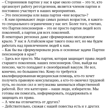
– Сторонников партии у нас в крае около сотни – это те, кто
организует работу реготделения, является членом партии и
постоянно участвует в наших мероприятиях.
– Это пенсионеры или ваша партия «вне возраста»?
– К нам примыкают люди самых разных возрастов, и какого-
то специального ограничения у нас нет. Более того, считаю,
что Партия пенсионеров – это не просто партия людей всех
поколений, а партия для всех поколений.
В некоторых регионах даже сформировано молодежное
крыло. У нас в Алтайском крае такого пока нет, но мы будем
работать над привлечением людей к нам.
– Как бы вы сформулировали роль и основные задачи Партии
пенсионеров в крае?
– Здесь все просто. Мы партия, которая защищает права людей
старшего поколения, наших пенсионеров. Они, выйдя на
пенсию, часто попадают в своеобразный вакуум. Не все,
конечно, но большинство. Кому-то требуется
квалифицированная медицинская помощь, кто-то хочет
получить правовую консультацию, а кто-то окончил трудовой
путь, но полон сил и энтузиаз­ма заниматься общественной
работой. Все эти категории – наши люди, избиратели. Мы
готовы им помогать, информировать, поддерживать и
защищать их права.
– А чем вы отличаетесь от других?
– Действительно, схожая с нашей повестка есть и у других