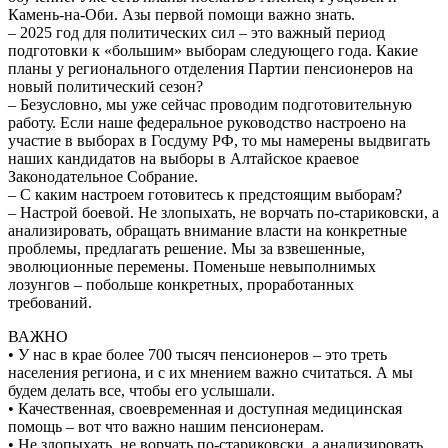
Камень-на-Оби. Азы первой помощи важно знать.
– 2025 год для политических сил – это важный период
подготовки к «большим» выборам следующего года. Какие
планы у регионального отделения Партии пенсионеров на
новый политический сезон?
– Безусловно, мы уже сейчас проводим подготовительную
работу. Если наше федеральное руководство настроено на
участие в выборах в Госдуму РФ, то мы намерены выдвигать
наших кандидатов на выборы в Алтайское краевое
Законодательное Собрание.
– С каким настроем готовитесь к предстоящим выборам?
– Настрой боевой. Не злопыхать, не ворчать по-стариковски, а
анализировать, обращать внимание власти на конкретные
проблемы, предлагать решение. Мы за взвешенные,
эволюционные перемены. Поменьше невыполнимых
лозунгов – побольше конкретных, проработанных
требований.
ВАЖНО
• У нас в крае более 700 тысяч пенсионеров – это треть
населения региона, и с их мнением важно считаться. А мы
будем делать все, чтобы его услышали.
• Качественная, своевременная и доступная медицинская
помощь – вот что важно нашим пенсионерам.
• Не злопыхать, не ворчать по-стариковски, а анализировать,