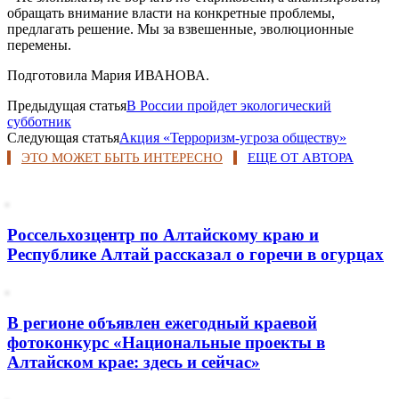
обращать внимание власти на конкретные проблемы,
предлагать решение. Мы за взвешенные, эволюционные
перемены.
Подготовила Мария ИВАНОВА.
Предыдущая статья
В России пройдет экологический
субботник
Следующая статья
Акция «Терроризм-угроза обществу»
ЭТО МОЖЕТ БЫТЬ ИНТЕРЕСНО
ЕЩЕ ОТ АВТОРА
Россельхозцентр по Алтайскому краю и
Республике Алтай рассказал о горечи в огурцах
В регионе объявлен ежегодный краевой
фотоконкурс «Национальные проекты в
Алтайском крае: здесь и сейчас»