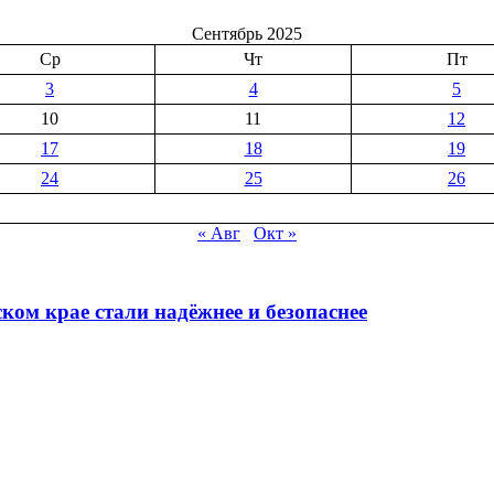
Сентябрь 2025
Ср
Чт
Пт
3
4
5
10
11
12
17
18
19
24
25
26
« Авг
Окт »
ком крае стали надёжнее и безопаснее