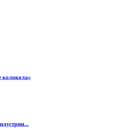
е колокола»
дустрии...