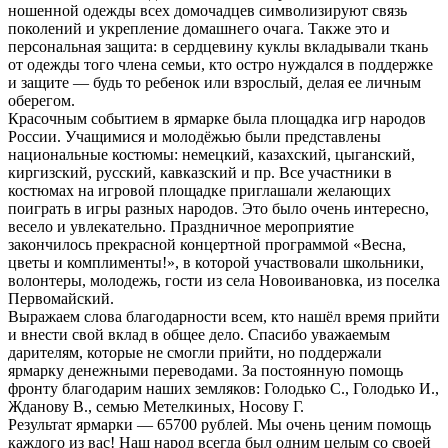
ношенной одежды всех домочадцев символизируют связь
поколений и укрепление домашнего очага. Также это и
персональная защита: в сердцевину куклы вкладывали ткань
от одежды того члена семьи, кто остро нуждался в поддержке
и защите — будь то ребенок или взрослый, делая ее личным
оберегом.
Красочным событием в ярмарке была площадка игр народов
России. Учащимися и молодёжью были представлены
национальные костюмы: немецкий, казахский, цыганский,
киргизский, русский, кавказский и пр. Все участники в
костюмах на игровой площадке приглашали желающих
поиграть в игры разных народов. Это было очень интересно,
весело и увлекательно. Праздничное мероприятие
закончилось прекрасной концертной программой «Весна,
цветы и комплименты!», в которой участвовали школьники,
волонтеры, молодежь, гости из села Новоивановка, из поселка
Первомайский.
Выражаем слова благодарности всем, кто нашёл время прийти
и внести свой вклад в общее дело. Спасибо уважаемым
дарителям, которые не смогли прийти, но поддержали
ярмарку денежными переводами. За постоянную помощь
фронту благодарим наших земляков: Голодько С., Голодько И.,
Жданову В., семью Метелкиных, Носову Г.
Результат ярмарки — 65700 рублей. Мы очень ценим помощь
каждого из вас! Наш народ всегда был одним целым со своей