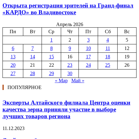
Открыта регистрация зрителей на Гранд-финал
«КАРДО» во Владивостоке
Апрель 2026
Пн
Вт
Ср
Чт
Пт
Сб
Вс
1
2
3
4
5
6
7
8
9
10
11
12
13
14
15
16
17
18
19
20
21
22
23
24
25
26
27
28
29
30
« Мар
Май »
ПОПУЛЯРНОЕ
Эксперты Алтайского филиала Центра оценки
качества зерна приняли участие в выборе
лучших товаров региона
11.12.2023