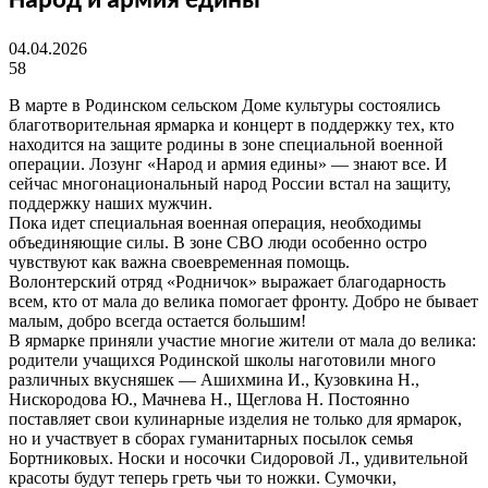
Народ и армия едины
04.04.2026
58
В марте в Родинском сельском Доме культуры состоялись
благотворительная ярмарка и концерт в поддержку тех, кто
находится на защите родины в зоне специальной военной
операции. Лозунг «Народ и армия едины» — знают все. И
сейчас многонациональный народ России встал на защиту,
поддержку наших мужчин.
Пока идет специальная военная операция, необходимы
объединяющие силы. В зоне СВО люди особенно остро
чувствуют как важна своевременная помощь.
Волонтерский отряд «Родничок» выражает благодарность
всем, кто от мала до велика помогает фронту. Добро не бывает
малым, добро всегда остается большим!
В ярмарке приняли участие многие жители от мала до велика:
родители учащихся Родинской школы наготовили много
различных вкусняшек — Ашихмина И., Кузовкина Н.,
Нискородова Ю., Мачнева Н., Щеглова Н. Постоянно
поставляет свои кулинарные изделия не только для ярмарок,
но и участвует в сборах гуманитарных посылок семья
Бортниковых. Носки и носочки Сидоровой Л., удивительной
красоты будут теперь греть чьи то ножки. Сумочки,