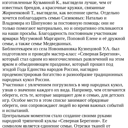
изготовленные Кузьминой К., выглядели лучше, чем от
известных брендов, а красочные кружки, связанные
Жирненковой Т., выглядели, как весенние цветы. Отдельно
хочется поблагодарить семью Сизиковых: Наталью и
Владимира из Шипуново за постоянную помощь: они не
только помогают материально, но и оперативно откликаются
на наши просьбы. Благодарность постоянным участникам
ярмарки Мугумовой Маргарите, Поповой Елене и её дружной
семье, а также семье Медведкиных.
Библиотекарем из села Новоивановка Кузнецовой У.А. был
подготовлен и проведён мастер-класс «Северная Берегиня»,
который стал одним из многочисленных развлечений на этом
ярком и объединяющем празднике, который прошел под
эгидой Года Единства народов России, наглядно
продемонстрировав богатство и разнообразие традиционных
народных кукол России.
Участники с увлечением погрузились в мир народных кукол,
узнав о значении каждого их вида. Например, чем отличаются
обереги, есть те, которые защищают дом и семью, для детских
игр. Особое место в этом списке занимают обрядовые
обереги, они сопровождают людей во время важных событий
и испытаний.
Центральным моментом стало создание своими руками
народной тряпичной куклы «Северная Берегиня». Ее
символом является единение семьи. Отрезки тканей от