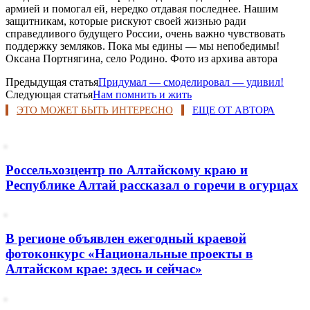
армией и помогал ей, нередко отдавая последнее. Нашим
защитникам, которые рискуют своей жизнью ради
справедливого будущего России, очень важно чувствовать
поддержку земляков. Пока мы едины — мы непобедимы!
Оксана Портнягина, село Родино. Фото из архива автора
Предыдущая статья
Придумал — смоделировал — удивил!
Следующая статья
Нам помнить и жить
ЭТО МОЖЕТ БЫТЬ ИНТЕРЕСНО
ЕЩЕ ОТ АВТОРА
Россельхозцентр по Алтайскому краю и
Республике Алтай рассказал о горечи в огурцах
В регионе объявлен ежегодный краевой
фотоконкурс «Национальные проекты в
Алтайском крае: здесь и сейчас»