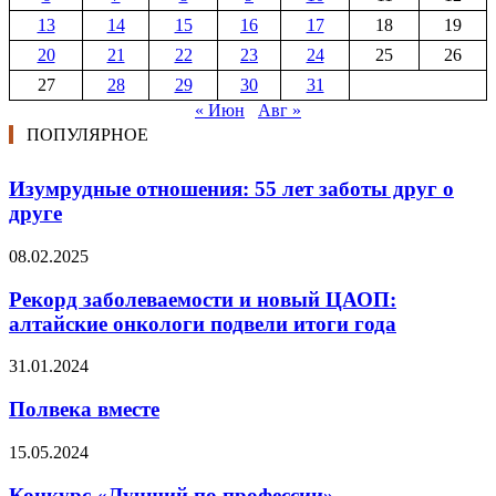
13
14
15
16
17
18
19
20
21
22
23
24
25
26
27
28
29
30
31
« Июн
Авг »
ПОПУЛЯРНОЕ
Изумрудные отношения: 55 лет заботы друг о
друге
08.02.2025
Рекорд заболеваемости и новый ЦАОП:
алтайские онкологи подвели итоги года
31.01.2024
Полвека вместе
15.05.2024
Конкурс «Лучший по профессии»