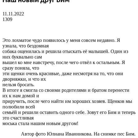
Наш новый друг Бим
11.11.2022
1309
Это лохматое чудо появилось у меня совсем недавно. Я
узнала, что бездомная
собака ощенилась и решила отыскать её малышей. Один из
них буквально сам
вышел ко мне навстречу, после чего отвёл к остальным. Я
сразу поняла, что
эти щенки очень красивые, даже несмотря на то, что они
дворняжки, и что их
нельзя бросать.
В итоге я смогла со своими родителями и братом перенести
их к нам домой и
приручить, после чего найти им хороших хозяев. Щенков мы
полюбили всей
семьёй и решили оставить одного себе. Зовут его Бим и теперь
это счастливая
моська стала нашим новым другом!
Автор фото Юлиана Иванникова. На снимке пес Бим.