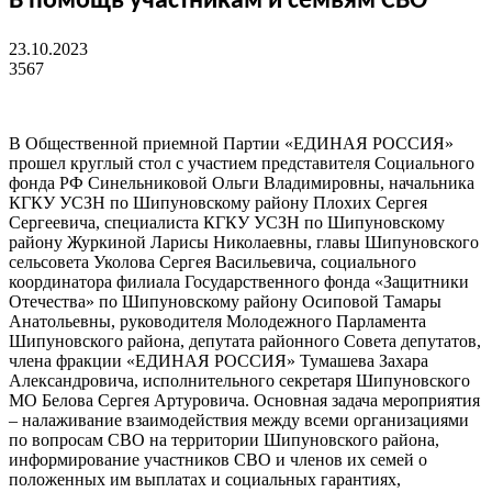
В помощь участникам и семьям СВО
23.10.2023
3567
В Общественной приемной Партии «ЕДИНАЯ РОССИЯ»
прошел круглый стол с участием представителя Социального
фонда РФ Синельниковой Ольги Владимировны, начальника
КГКУ УСЗН по Шипуновскому району Плохих Сергея
Сергеевича, специалиста КГКУ УСЗН по Шипуновскому
району Журкиной Ларисы Николаевны, главы Шипуновского
сельсовета Уколова Сергея Васильевича, социального
координатора филиала Государственного фонда «Защитники
Отечества» по Шипуновскому району Осиповой Тамары
Анатольевны, руководителя Молодежного Парламента
Шипуновского района, депутата районного Совета депутатов,
члена фракции «ЕДИНАЯ РОССИЯ» Тумашева Захара
Александровича, исполнительного секретаря Шипуновского
МО Белова Сергея Артуровича. Основная задача мероприятия
– налаживание взаимодействия между всеми организациями
по вопросам СВО на территории Шипуновского района,
информирование участников СВО и членов их семей о
положенных им выплатах и социальных гарантиях,