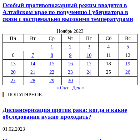
Особый противопожарный режим вводится в
Алтайском крае по поручению Губернатора в
связи с экстремально высокими температурами
Ноябрь 2023
Пн
Вт
Ср
Чт
Пт
Сб
Вс
1
2
3
4
5
6
7
8
9
10
11
12
13
14
15
16
17
18
19
20
21
22
23
24
25
26
27
28
29
30
« Окт
Дек »
ПОПУЛЯРНОЕ
Диспансеризация против рака: когда и какие
обследования нужно проходить?
01.02.2023