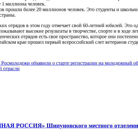
 1 миллиона человек.
дов прошли более 20 миллионов человек. Это студенты и школьн
страны.
ких отрядов в этом году отмечает свой 60-летний юбилей. Это 
показывают высокие результаты в творчестве, спорте и в ходе л
денческих отрядов есть свое пространство, которое они постеп
тайском крае прошел первый всероссийский слет ветеранов студ
ь Росмолодежи объявили о старте регистрации на молодежный о
й отрасли
ОССИЯ» Шипуновского местного отделения ве