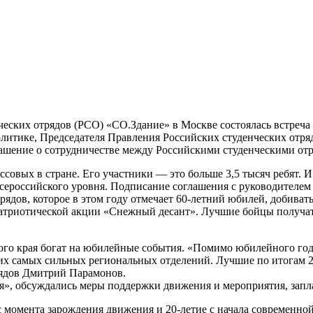
ческих отрядов (РСО) «СО.Здание» в Москве состоялась встреча
олитике, Председателя Правления Российских студенческих отр
ашение о сотрудничестве между Российскими студенческими отр
совых в стране. Его участники — это больше 3,5 тысяч ребят. 
 всероссийского уровня. Подписание соглашения с руководителе
ядов, которое в этом году отмечает 60-летний юбилей, добивать
патриотической акции «Снежный десант». Лучшие бойцы получат
кого края богат на юбилейные события. «Помимо юбилейного год
х самых сильных региональных отделений. Лучшие по итогам 202
рядов Дмитрий Парамонов.
я», обсуждались меры поддержки движения и мероприятия, запл
 момента зарождения движения и 20-летие с начала современной