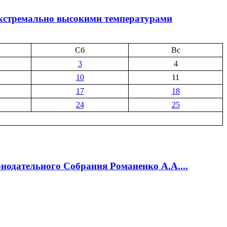
экстремально высокими температурами
Сб
Вс
3
4
10
11
17
18
24
25
нодательного Собрания Романенко А.А....