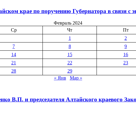
йском крае по поручению Губернатора в связи с 
Февраль 2024
Ср
Чт
Пт
1
2
7
8
9
14
15
16
21
22
23
28
29
« Янв
Мар »
ко В.П. и председателя Алтайского краевого Зако