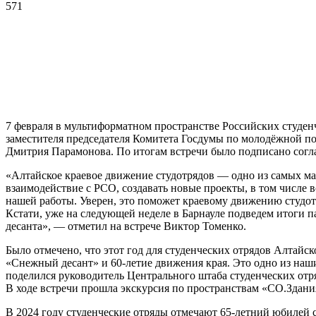
571
7 февраля в мультиформатном пространстве Российских студен
заместителя председателя Комитета Госдумы по молодёжной п
Дмитрия Парамонова. По итогам встречи было подписано согл
«Алтайское краевое движение студотрядов — одно из самых мас
взаимодействие с РСО, создавать новые проекты, в том числе
нашей работы. Уверен, это поможет краевому движению студотр
Кстати, уже на следующей неделе в Барнауле подведем итоги 
десанта», — отметил на встрече Виктор Томенко.
Было отмечено, что этот год для студенческих отрядов Алтайс
«Снежный десант» и 60-летие движения края. Это одно из наши
поделился руководитель Центрального штаба студенческих от
В ходе встречи прошла экскурсия по пространствам «СО.Здани
В 2024 году студенческие отряды отмечают 65-летний юбилей с