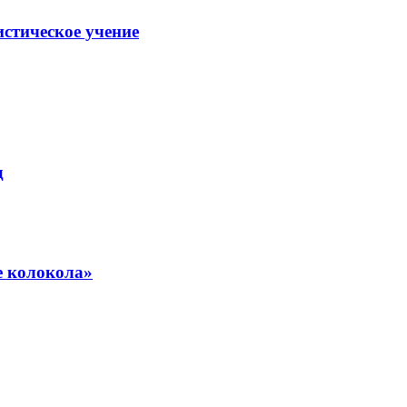
стическое учение
д
е колокола»