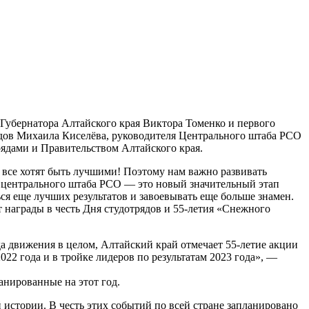
 Губернатора Алтайского края Виктора Томенко и первого
ядов Михаила Киселёва, руководителя Центрального штаба РСО
ядами и Правительством Алтайского края.
И все хотят быть лучшими! Поэтому нам важно развивать
м центрального штаба РСО — это новый значительный этап
ся еще лучших результатов и завоевывать еще больше знамен.
 награды в честь Дня студотрядов и 55-летия «Снежного
а движения в целом, Алтайский край отмечает 55-летие акции
2 года и в тройке лидеров по результатам 2023 года», —
анированные на этот год.
 истории. В честь этих событий по всей стране запланировано