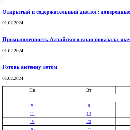
Открытый и содержательный диалог: доверенные л
01.02.2024
Промышленность Алтайского края показала знач
01.02.2024
Готовь антенну летом
01.02.2024
Пн
Вт
5
6
12
13
19
20
26
27