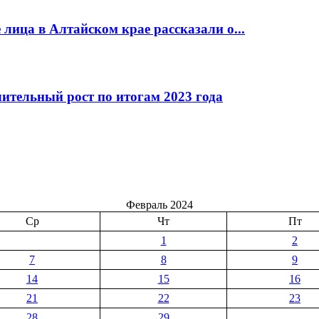
ица в Алтайском крае рассказали о...
ительный рост по итогам 2023 года
Февраль 2024
Ср
Чт
Пт
1
2
7
8
9
14
15
16
21
22
23
28
29