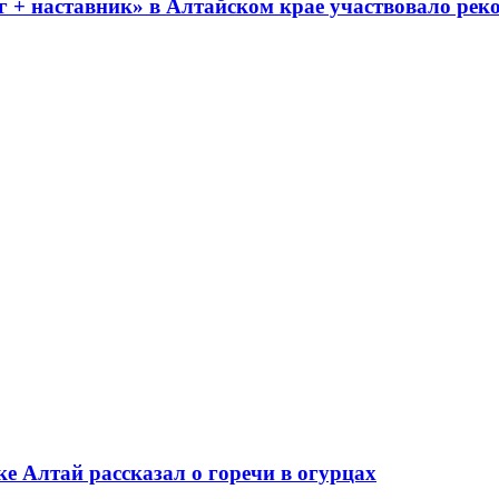
 + наставник» в Алтайском крае участвовало реко
е Алтай рассказал о горечи в огурцах