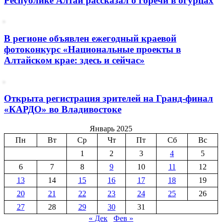
Республике Алтай рассказал о горечи в огурцах
В регионе объявлен ежегодный краевой
фотоконкурс «Национальные проекты в
Алтайском крае: здесь и сейчас»
Открыта регистрация зрителей на Гранд-финал
«КАРДО» во Владивостоке
Январь 2025
Пн
Вт
Ср
Чт
Пт
Сб
Вс
1
2
3
4
5
6
7
8
9
10
11
12
13
14
15
16
17
18
19
20
21
22
23
24
25
26
27
28
29
30
31
« Дек
Фев »