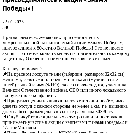
Присоединяйтесь к акции «Знамя
Победы»!
22.01.2025
340
Приглашаем всех желающих присоединиться к
межрегиональной патриотической акции «Знамя Победы»,
приуроченной к 80-летию Великой Победы! Это не просто
акция — это возможность выразить признательность каждому
защитнику Отечества поименно, увековечив их имена.
Как поучаствовать?
📌На красном лоскуте ткани (габардин, размером 32х32 см)
желтыми, золотыми или белыми нитками (мулине из 2-3
нитей) вышейте имя (ФИО) своего героя-солдата, участника
Великой Отечественной войны, СВО или иного локального
вооруженного конфликта.
📌При размещении вышивки на лоскуте ткани необходимо
сделать отступ с каждой стороны не менее 1 см, т.е. вышивка
должна быть размещена в квадрате размером 30×30 см.
📌Опубликуйте в социальных сетях ролик или пост, как вы
принимаете участие в акции с хэштегами #ЗнамяПобеды22 и
#АлтайМолодой.
📌Передайте свой лоскут в КГАУ «Краевой дворец