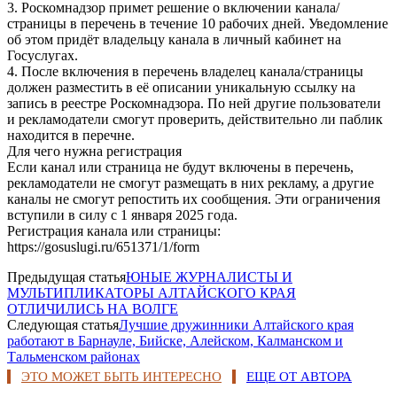
3. Роскомнадзор примет решение о включении канала/
страницы в перечень в течение 10 рабочих дней. Уведомление
об этом придёт владельцу канала в личный кабинет на
Госуслугах.
4. После включения в перечень владелец канала/страницы
должен разместить в её описании уникальную ссылку на
запись в реестре Роскомнадзора. По ней другие пользователи
и рекламодатели смогут проверить, действительно ли паблик
находится в перечне.
Для чего нужна регистрация
Если канал или страница не будут включены в перечень,
рекламодатели не смогут размещать в них рекламу, а другие
каналы не смогут репостить их сообщения. Эти ограничения
вступили в силу с 1 января 2025 года.
Регистрация канала или страницы:
https://gosuslugi.ru/651371/1/form
Предыдущая статья
ЮНЫЕ ЖУРНАЛИСТЫ И
МУЛЬТИПЛИКАТОРЫ АЛТАЙСКОГО КРАЯ
ОТЛИЧИЛИСЬ НА ВОЛГЕ
Следующая статья
Лучшие дружинники Алтайского края
работают в Барнауле, Бийске, Алейском, Калманском и
Тальменском районах
ЭТО МОЖЕТ БЫТЬ ИНТЕРЕСНО
ЕЩЕ ОТ АВТОРА