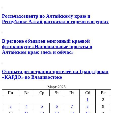
Россельхозцентр по Алтайскому краю и
Республике Алтай рассказал о горечи в огурцах
В регионе объявлен ежегодный краевой
фотоконкурс «Национальные проекты в
Алтайском крае: здесь и сейчас»
Открыта регистрация зрителей на Гранд-финал
«КАРДО» во Владивостоке
Март 2025
Пн
Вт
Ср
Чт
Пт
Сб
Вс
1
2
3
4
5
6
7
8
9