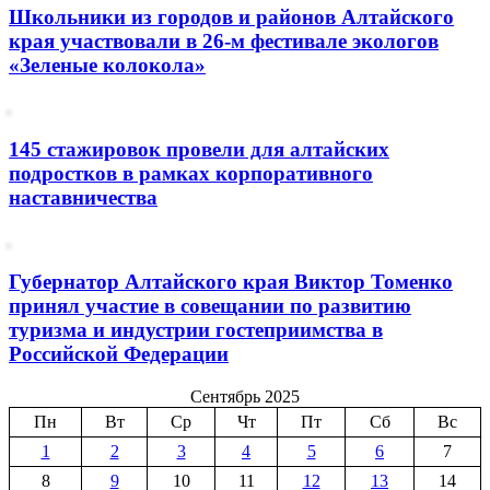
Школьники из городов и районов Алтайского
края участвовали в 26-м фестивале экологов
«Зеленые колокола»
145 стажировок провели для алтайских
подростков в рамках корпоративного
наставничества
Губернатор Алтайского края Виктор Томенко
принял участие в совещании по развитию
туризма и индустрии гостеприимства в
Российской Федерации
Сентябрь 2025
Пн
Вт
Ср
Чт
Пт
Сб
Вс
1
2
3
4
5
6
7
8
9
10
11
12
13
14