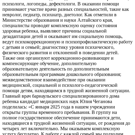
психологи, логопеды, дефектологи. В оказании помощи
принимают участие врачи разных специальностей, такие как
невролог, педиатр, психиатр, диетолог. Как отметили в
Министерстве образования и науки Алтайского края,
специалисты проводят комплексную оценку состояния
здоровья ребенка, выявляют причины социальной
дезадаптации детей и оказывают им социальную помощь,
ведут психокоррекционную и психопрофилактическую работу
с детьми и семьей; диагностику уровня психического,
физического развития и отклонений в поведении детей.
Также они организуют коррекционно-развивающее и
компенсирующее обучение, дополнительную
образовательную деятельность по дополнительным
образовательным программам дошкольного образования;
межведомственное взаимодействие при оказании
медицинской, социальной и психолого-педагогической
помощи детям, находящимся в трудной жизненной ситуации.
Главный врач барнаульского специализированного дома
ребенка кандидат медицинских наук Юлия Чеганова
поделилась: «С января 2025 года в нашем учреждении
открыты группы временного пребывания. В группу на
полное государственное обеспечение принимаются дети,
находящиеся в трудной жизненной ситуации, от рождения до
четырех лет включительно. Мы оказываем комплексную
услугу бесплатно. К работе с каждой семьей мы подходим