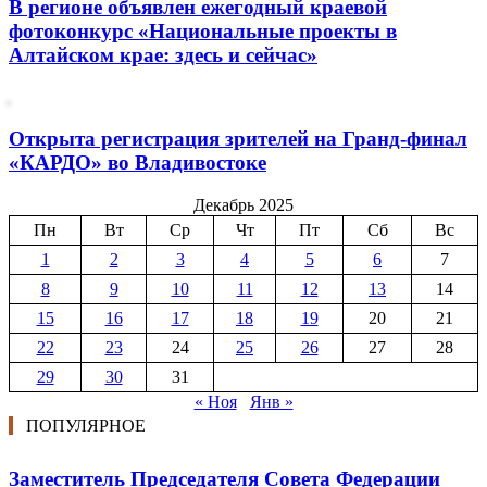
В регионе объявлен ежегодный краевой
фотоконкурс «Национальные проекты в
Алтайском крае: здесь и сейчас»
Открыта регистрация зрителей на Гранд-финал
«КАРДО» во Владивостоке
Декабрь 2025
Пн
Вт
Ср
Чт
Пт
Сб
Вс
1
2
3
4
5
6
7
8
9
10
11
12
13
14
15
16
17
18
19
20
21
22
23
24
25
26
27
28
29
30
31
« Ноя
Янв »
ПОПУЛЯРНОЕ
Заместитель Председателя Совета Федерации