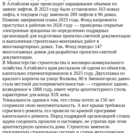
В Алтайском крае происходит наращивание объемов по
замене лифтов. В 2023 году было установлено 163 новых
лифта, в текущем году заменили 289 лифтов в 96 домах.
Помимо завершения плана 2025 года, Фонд капремонта
приступил к работам по 2026 году — проведены открытые
электронные аукционы по определению подрядных
организаций для подготовки проектно-сметной документации
и выполнения строительно-монтажных работ в
многоквартирных домах. Так, Фонд передал 147
многоэтажных домов для разработки проектно-сметной
документации.
В Министерстве строительства и жилищно-коммунального
хозяйства Алтайского края рассказали об одном из объектов,
капитально отремонтированном в 2025 году. Двухэтажка из
красного кирпича на улице Волкова, 80 в Змеиногорске давно
стала местной достопримечательностью — старинное здание,
возведенное в 1888 году, имеет черты архитектурного стиля,
характерные для конца XIX века.
Уникальность здания в том, что стены почти за 150 лет
сохранили свою монументальность. А вот крыша требовала
серьезного ремонта, его провели по краевой программе
капитального ремонта. Перед подрядной организацией стояла
задача соединить прошлое и настоящее, не утратив при этом
архитектурную ценность дома. Строители заменили
прогнившую стропильную систему и старое металлическое