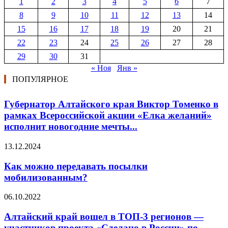
1
2
3
4
5
6
7
8
9
10
11
12
13
14
15
16
17
18
19
20
21
22
23
24
25
26
27
28
29
30
31
« Ноя
Янв »
ПОПУЛЯРНОЕ
Губернатор Алтайского края Виктор Томенко в
рамках Всероссийской акции «Елка желаний»
исполнит новогодние мечты...
13.12.2024
Как можно передавать посылки
мобилизованным?
06.10.2022
Алтайский край вошел в ТОП-3 регионов —
участников проекта «Сделано в России» по