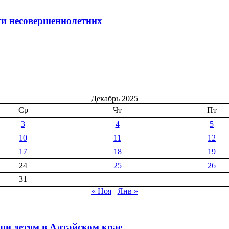
ти несовершеннолетних
Декабрь 2025
Ср
Чт
Пт
3
4
5
10
11
12
17
18
19
24
25
26
31
« Ноя
Янв »
щи детям в Алтайском крае