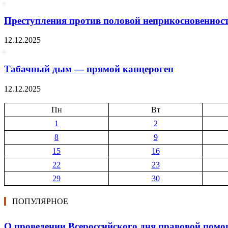
Преступления против половой неприкосновеннос
12.12.2025
Табачный дым — прямой канцероген
12.12.2025
Пн
Вт
1
2
8
9
15
16
22
23
29
30
ПОПУЛЯРНОЕ
О проведении Всероссийского дня правовой помо