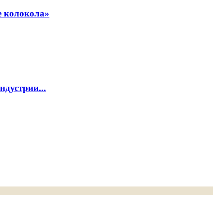
е колокола»
дустрии...