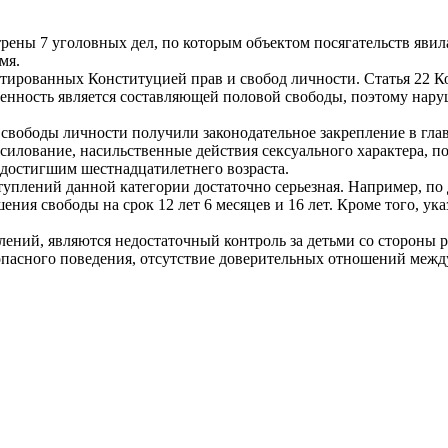
рены 7 уголовных дел, по которым объектом посягательств явил
мя.
нтированных Конституцией прав и свобод личности. Статья 22 
енность является составляющей половой свободы, поэтому нару
вободы личности получили законодательное закрепление в глав
асилование, насильственные действия сексуального характера, п
 достигшим шестнадцатилетнего возраста.
еступлений данной категории достаточно серьезная. Например,
ения свободы на срок 12 лет 6 месяцев и 16 лет. Кроме того, у
ний, являются недостаточный контроль за детьми со стороны ро
пасного поведения, отсутствие доверительных отношений между