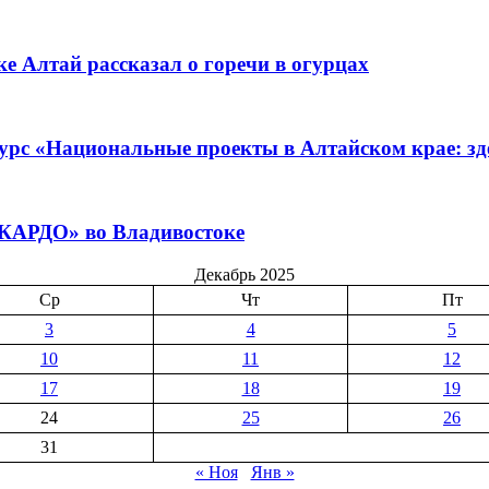
е Алтай рассказал о горечи в огурцах
урс «Национальные проекты в Алтайском крае: зде
«КАРДО» во Владивостоке
Декабрь 2025
Ср
Чт
Пт
3
4
5
10
11
12
17
18
19
24
25
26
31
« Ноя
Янв »