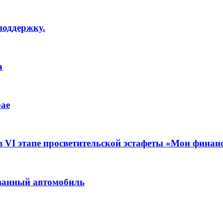
поддержку.
а
рае
в VI этапе просветительской эстафеты «Мои финан
ванный автомобиль