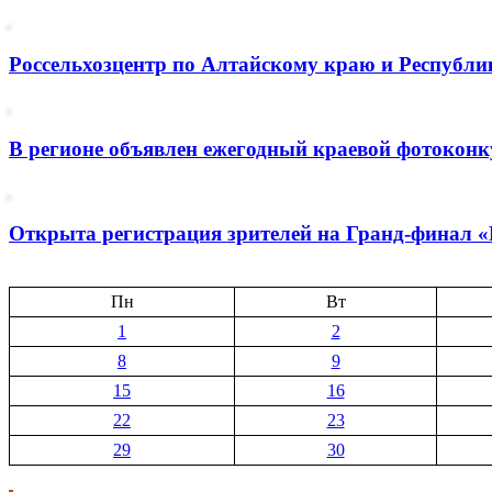
Россельхозцентр по Алтайскому краю и Республик
В регионе объявлен ежегодный краевой фотоконк
Открыта регистрация зрителей на Гранд-финал 
Пн
Вт
1
2
8
9
15
16
22
23
29
30