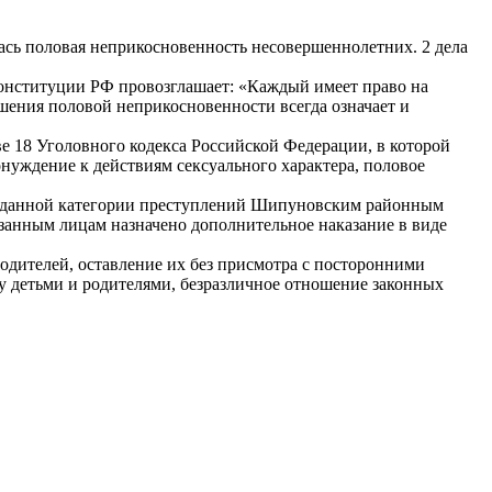
ась половая неприкосновенность несовершеннолетних. 2 дела
Конституции РФ провозглашает: «Каждый имеет право на
шения половой неприкосновенности всегда означает и
е 18 Уголовного кодекса Российской Федерации, в которой
онуждение к действиям сексуального характера, половое
 по данной категории преступлений Шипуновским районным
казанным лицам назначено дополнительное наказание в виде
дителей, оставление их без присмотра с посторонними
 детьми и родителями, безразличное отношение законных