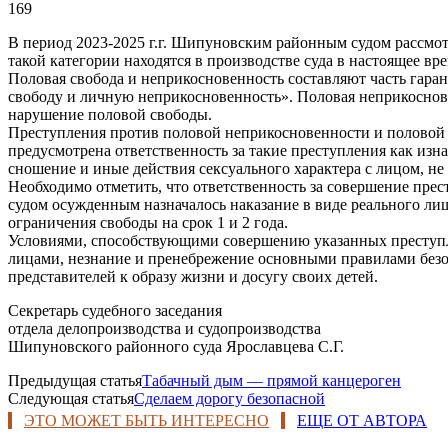
169
В период 2023-2025 г.г. Шипуновским районным судом рассмот
такой категории находятся в производстве суда в настоящее вре
Половая свобода и неприкосновенность составляют часть гара
свободу и личную неприкосновенность». Половая неприкоснов
нарушение половой свободы.
Преступления против половой неприкосновенности и половой с
предусмотрена ответственность за такие преступления как изн
сношение и иные действия сексуального характера с лицом, не
Необходимо отметить, что ответственность за совершение пр
судом осужденным назначалось наказание в виде реального лиш
ограничения свободы на срок 1 и 2 года.
Условиями, способствующими совершению указанных преступле
лицами, незнание и пренебрежение основными правилами безо
представителей к образу жизни и досугу своих детей.
Секретарь судебного заседания
отдела делопроизводства и судопроизводства
Шипуновского районного суда Ярославцева С.Г.
Предыдущая статья
Табачный дым — прямой канцероген
Следующая статья
Сделаем дорогу безопасной
ЭТО МОЖЕТ БЫТЬ ИНТЕРЕСНО
ЕЩЕ ОТ АВТОРА