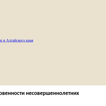
и и Алтайского края
новенности несовершеннолетних