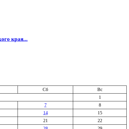
го края...
Сб
Вс
1
7
8
14
15
21
22
28
29