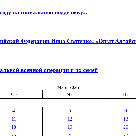
году на социальную поддержку...
сийской Федерации Инна Святенко: «Опыт Алтайско
льной военной операции и их семей
Март 2026
Ср
Чт
Пт
4
5
6
11
12
13
18
19
20
25
26
27