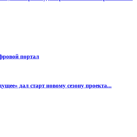
фровой портал
щее» дал старт новому сезону проекта...