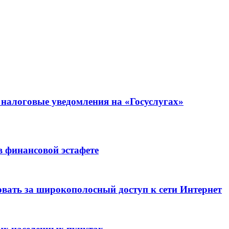
налоговые уведомления на «Госуслугах»
в финансовой эстафете
вать за широкополосный доступ к сети Интернет