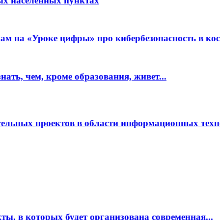
ых населенных пунктах
м на «Уроке цифры» про кибербезопасность в кос
ать, чем, кроме образования, живет...
ательных проектов в области информационных тех
ты, в которых будет организована современная...