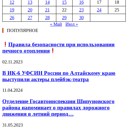
12
13
14
15
16
17
18
19
20
21
22
23
24
25
26
27
28
29
30
« Май
Июл »
ПОПУЛЯРНОЕ
Правила безопасности при использовании
печного отопления
02.11.2023
В ИК-6 УФСИН России по Алтайскому краю
выступили актеры плейбэк-театра
11.04.2024
Отделение Госавтоинспекции Шипуновского
района напоминает о правилах дорожного
движения в летний период…
31.05.2023