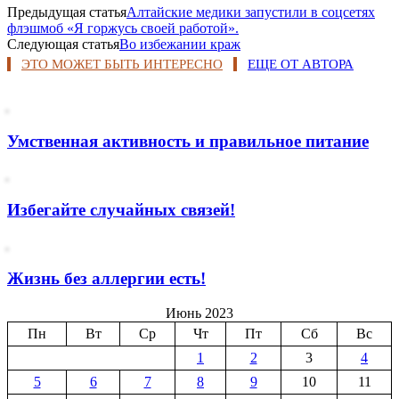
Предыдущая статья
Алтайские медики запустили в соцсетях
флэшмоб «Я горжусь своей работой».
Следующая статья
Во избежании краж
ЭТО МОЖЕТ БЫТЬ ИНТЕРЕСНО
ЕЩЕ ОТ АВТОРА
Умственная активность и правильное питание
Избегайте случайных связей!
Жизнь без аллергии есть!
Июнь 2023
Пн
Вт
Ср
Чт
Пт
Сб
Вс
1
2
3
4
5
6
7
8
9
10
11