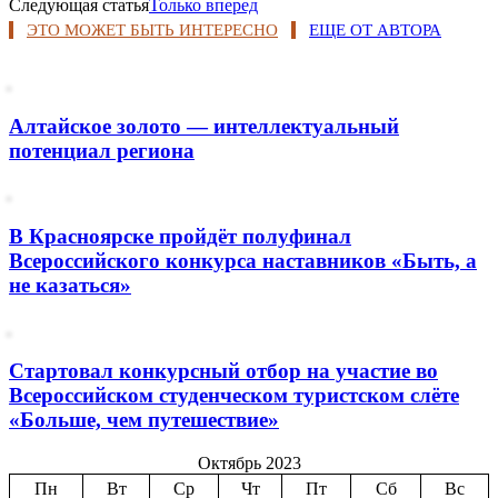
Следующая статья
Только вперед
ЭТО МОЖЕТ БЫТЬ ИНТЕРЕСНО
ЕЩЕ ОТ АВТОРА
Алтайское золото — интеллектуальный
потенциал региона
В Красноярске пройдёт полуфинал
Всероссийского конкурса наставников «Быть, а
не казаться»
Стартовал конкурсный отбор на участие во
Всероссийском студенческом туристском слёте
«Больше, чем путешествие»
Октябрь 2023
Пн
Вт
Ср
Чт
Пт
Сб
Вс