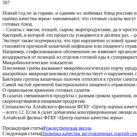
507
Новый год не за горами, и одними из любимых блюд россиян н
оценки качества зерна» напоминают, что готовые салаты могут
готовых блюд.
– Салаты с мясом, птицей, сыром, морепродуктами, да и прос
бактерий, в которой эти процессы ускоряются в десятки раз, 
Эксперт также подчеркнула, что при нарушении условий хранени
становятся причиной кишечной инфекции или пищевого отрав
Например, стафилококковое обсеменение не изменяет органоле
воздержаться от позиций из отделов готовой еды в супермарке
Микробиологические показатели
Плесневые грибы вызывают микробиологическую порчу продук
анаэробных микроорганизмов) свидетельствует о нарушениях с
Бактерии группы кишечных палочек относятся к группе санита
Самой частой причиной бактериального пищевого отравления 
О правильном хранении готовых салатов
В салатах смешиваются продукты с разным сроком хранения, поэ
скоропортящимся пищевым продуктам.
Специалисты Алтайского филиала ФГБУ «Центр оценки качества
– всего 12. Если в салат добавлены консервированные овощи или
Алтайский филиал ФГБУ «Центр оценки качества зерна»
Предыдущая статья
Рождественская звезда
Следующая статья
Проверка качества заготовленных партий сем