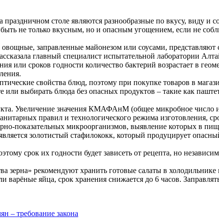
а праздничном столе являются разнообразные по вкусу, виду и
 быть не только вкусным, но и опасным угощением, если не соб
то овощные, заправленные майонезом или соусами, представляют
– рассказала главный специалист испытательной лаборатории Алт
я или сроков годности количество бактерий возрастает в геомет
ления.
птические свойства блюд, поэтому при покупке товаров в магаз
те или выбирать блюда без опасных продуктов – такие как паште
та. Увеличение значения КМАФАнМ (общее микробное число ил
анитарных правил и технологического режима изготовления, ср
рно-показательных микроорганизмов, выявление которых в пище
является золотистый стафилококк, который продуцирует опасны
тому срок их годности будет зависеть от рецепта, но независимо
 зерна» рекомендуют хранить готовые салаты в холодильнике п
 варёные яйца, срок хранения снижается до 6 часов. Заправлять 
ян – требование закона