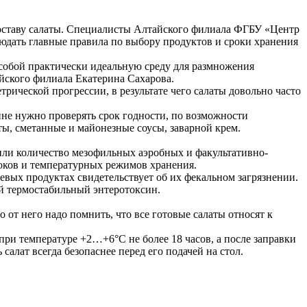
 составу салаты. Специалисты Алтайского филиала ФГБУ «Центр
людать главные правила по выбору продуктов и сроки хранения
 собой практически идеальную среду для размножения
айского филиала Екатерина Сахарова.
рической прогрессии, в результате чего салаты довольно часто
ине нужно проверять срок годности, по возможности
ты, сметанные и майонезные соусы, заварной крем.
и количество мезофильных аэробных и факультативно-
оков и температурных режимов хранения.
вых продуктах свидетельствует об их фекальном загрязнении.
й термостабильный энтеротоксин.
 от него надо помнить, что все готовые салаты относят к
ри температуре +2…+6°С не более 18 часов, а после заправки
салат всегда безопаснее перед его подачей на стол.