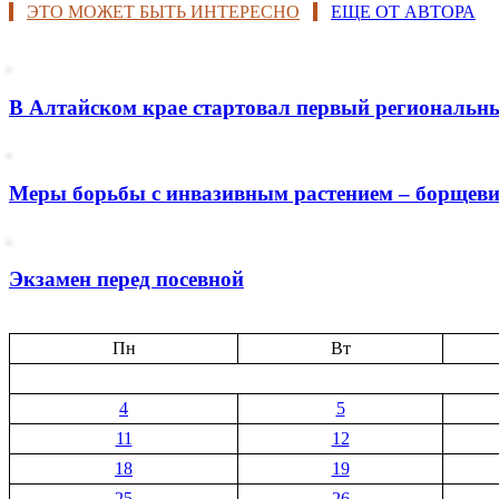
ЭТО МОЖЕТ БЫТЬ ИНТЕРЕСНО
ЕЩЕ ОТ АВТОРА
В Алтайском крае стартовал первый региональны
Меры борьбы с инвазивным растением – борщеви
Экзамен перед посевной
Пн
Вт
4
5
11
12
18
19
25
26