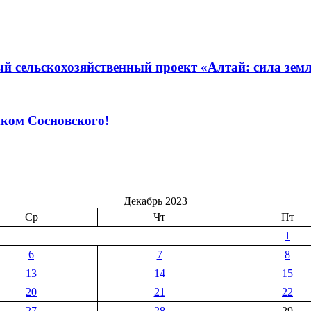
й сельскохозяйственный проект «Алтай: сила зем
ком Сосновского!
Декабрь 2023
Ср
Чт
Пт
1
6
7
8
13
14
15
20
21
22
27
28
29