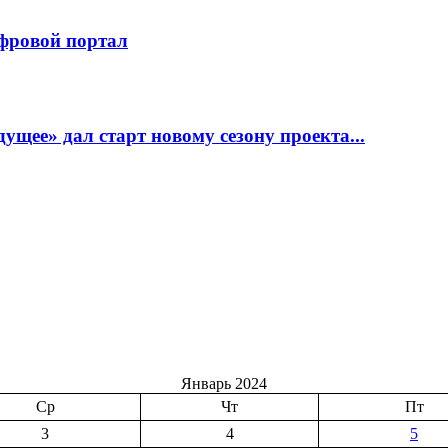
фровой портал
щее» дал старт новому сезону проекта...
Январь 2024
Ср
Чт
Пт
3
4
5