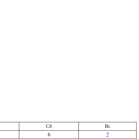
Сб
Вс
6
7