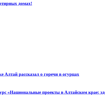
ртирных домах!
е Алтай рассказал о горечи в огурцах
урс «Национальные проекты в Алтайском крае: зде