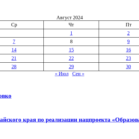
Август 2024
Ср
Чт
Пт
1
2
7
8
9
14
15
16
21
22
23
28
29
30
« Июл
Сен »
овко
айского края по реализации нацпроекта «Образов