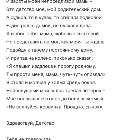
И заботы моей непоседливой мамы –
Это детство мое, мой родительский дом.
А судьба: то в кулак, то сгибала подковой.
Ездил редко домой, не пускали дела.
Я любил тебя, мама, любовью сынковой
Но представить не мог, как меня ты ждала.
Подойдя к твоему постоянному дому,
И припав на колено, тихонько сказал:
«Я спешил издалека к порогу родному,
Ты прости меня, мама, чуть-чуть опоздал».
Я стоял и молчал у холма средь покоя.
Непослушный мой волос трепал ветерок –
Мне послышался голос до боли знакомый:
«Не волнуйся, кровинка. Прощаю, сынок».
Здравствуй, Детство!
Тебя не тревожила