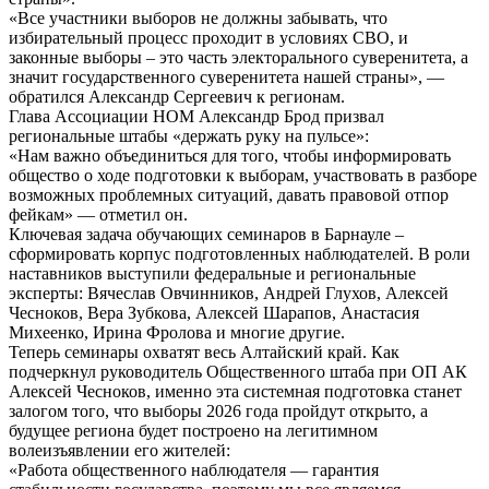
«Все участники выборов не должны забывать, что
избирательный процесс проходит в условиях СВО, и
законные выборы – это часть электорального суверенитета, а
значит государственного суверенитета нашей страны», —
обратился Александр Сергеевич к регионам.
Глава Ассоциации НОМ Александр Брод призвал
региональные штабы «держать руку на пульсе»:
«Нам важно объединиться для того, чтобы информировать
общество о ходе подготовки к выборам, участвовать в разборе
возможных проблемных ситуаций, давать правовой отпор
фейкам» — отметил он.
Ключевая задача обучающих семинаров в Барнауле –
сформировать корпус подготовленных наблюдателей. В роли
наставников выступили федеральные и региональные
эксперты: Вячеслав Овчинников, Андрей Глухов, Алексей
Чесноков, Вера Зубкова, Алексей Шарапов, Анастасия
Михеенко, Ирина Фролова и многие другие.
Теперь семинары охватят весь Алтайский край. Как
подчеркнул руководитель Общественного штаба при ОП АК
Алексей Чесноков, именно эта системная подготовка станет
залогом того, что выборы 2026 года пройдут открыто, а
будущее региона будет построено на легитимном
волеизъявлении его жителей:
«Работа общественного наблюдателя — гарантия