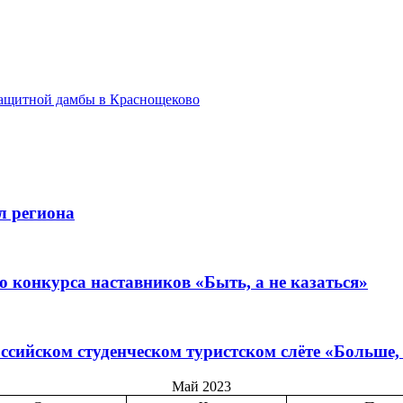
защитной дамбы в Краснощеково
л региона
 конкурса наставников «Быть, а не казаться»
ссийском студенческом туристском слёте «Больше,
Май 2023