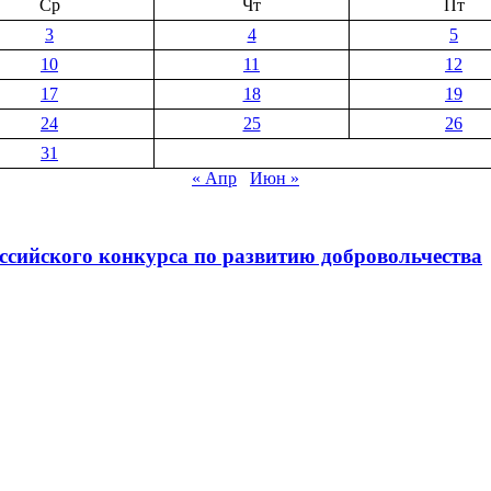
Ср
Чт
Пт
3
4
5
10
11
12
17
18
19
24
25
26
31
« Апр
Июн »
ссийского конкурса по развитию добровольчества