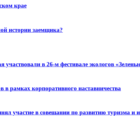
ском крае
ной истории заемщика?
я участвовали в 26-м фестивале экологов «Зелены
ов в рамках корпоративного наставничества
ял участие в совещании по развитию туризма и ин