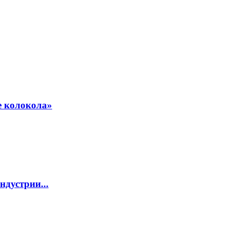
е колокола»
дустрии...